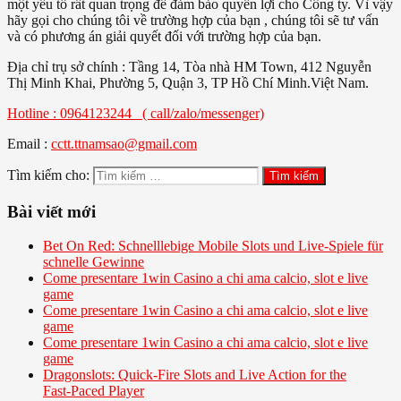
một yếu tố rất quan trọng để đảm bảo quyền lợi cho Công ty. Vì vậy
hãy gọi cho chúng tôi về trường hợp của bạn , chúng tôi sẽ tư vấn
và có phương án giải quyết đối với trường hợp của bạn.
Địa chỉ trụ sở chính : Tầng 14, Tòa nhà HM Town, 412 Nguyễn
Thị Minh Khai, Phường 5, Quận 3, TP Hồ Chí Minh.Việt Nam.
Hotline : 0964123244 ( call/zalo/messenger)
Email :
cctt.ttnamsao@gmail.com
Tìm kiếm cho:
Bài viết mới
Bet On Red: Schnelllebige Mobile Slots und Live-Spiele für
schnelle Gewinne
Come presentare 1win Casino a chi ama calcio, slot e live
game
Come presentare 1win Casino a chi ama calcio, slot e live
game
Come presentare 1win Casino a chi ama calcio, slot e live
game
Dragonslots: Quick‑Fire Slots and Live Action for the
Fast‑Paced Player