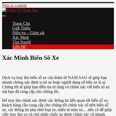
Skip to content
Thám Tử Nam Sao
Chuyên Nghiệp – Bảo Mật – Uy Tín
Trang Chủ
Giới Thiệu
Điều tra – Giám sát
Xác Minh
Tìm Người
Liên Hệ
Xác Minh Biển Số Xe
Dịch vụ truy tìm biển số xe của thám tử NAM SAO sẽ giúp bạn
nhanh chóng xác định vị trí xe hoặc người đang sở hữu xe là ai.
Chúng tôi sẽ giúp bạn điều tra rõ ràng và chính xác với biển số xe
mà bạn đã cung cấp cho chúng tôi.
Để truy tìm chính xác được các thông tin liên quan tới biển số xe,
khách hàng cần cung cấp cho chúng tôi chính xác số trên biển số
xe, các thông tin phụ như loại xe, miêu tả màu xe,…nếu có để giúp
việc truy tìm xe và chủ nhân chiếc xe được chính xác và nhanh