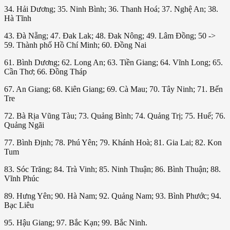
34. Hải Dương; 35. Ninh Bình; 36. Thanh Hoá; 37. Nghệ An; 38.
Hà Tĩnh
43. Đà Nẵng; 47. Đak Lak; 48. Đak Nông; 49. Lâm Đồng; 50 ->
59. Thành phố Hồ Chí Minh; 60. Đồng Nai
61. Bình Dương; 62. Long An; 63. Tiền Giang; 64. Vĩnh Long; 65.
Cần Thơ; 66. Đồng Tháp
67. An Giang; 68. Kiên Giang; 69. Cà Mau; 70. Tây Ninh; 71. Bến
Tre
72. Bà Rịa Vũng Tàu; 73. Quảng Bình; 74. Quảng Trị; 75. Huế; 76.
Quảng Ngãi
77. Bình Định; 78. Phú Yên; 79. Khánh Hoà; 81. Gia Lai; 82. Kon
Tum
83. Sóc Trăng; 84. Trà Vinh; 85. Ninh Thuận; 86. Bình Thuận; 88.
Vĩnh Phúc
89. Hưng Yên; 90. Hà Nam; 92. Quảng Nam; 93. Bình Phước; 94.
Bạc Liêu
95. Hậu Giang; 97. Bắc Kạn; 99. Bắc Ninh.