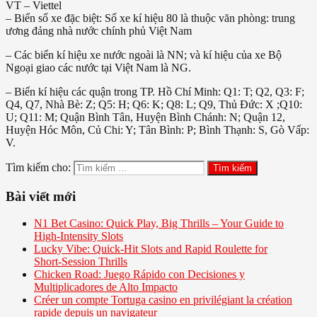
VT – Viettel
– Biển số xe đặc biệt: Số xe kí hiệu 80 là thuộc văn phòng: trung
ương đảng nhà nước chính phủ Việt Nam
– Các biển kí hiệu xe nước ngoài là NN; và kí hiệu của xe Bộ
Ngoại giao các nước tại Việt Nam là NG.
– Biển kí hiệu các quận trong TP. Hồ Chí Minh: Q1: T; Q2, Q3: F;
Q4, Q7, Nhà Bè: Z; Q5: H; Q6: K; Q8: L; Q9, Thủ Đức: X ;Q10:
U; Q11: M; Quận Bình Tân, Huyện Bình Chánh: N; Quận 12,
Huyện Hóc Môn, Củ Chi: Y; Tân Bình: P; Bình Thạnh: S, Gò Vấp:
V.
Tìm kiếm cho:
Bài viết mới
N1 Bet Casino: Quick Play, Big Thrills – Your Guide to
High‑Intensity Slots
Lucky Vibe: Quick‑Hit Slots and Rapid Roulette for
Short‑Session Thrills
Chicken Road: Juego Rápido con Decisiones y
Multiplicadores de Alto Impacto
Créer un compte Tortuga casino en privilégiant la création
rapide depuis un navigateur