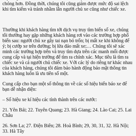
chóng hơn. Đồng thời, chúng tôi cũng giảm được mức độ sai lệch
khi tìm kiếm và tránh nhầm lẫn người chủ xe cũng như chiếc xe.
Thường khi khách hàng tìm tới dịch vụ truy tìm biển số xe, chúng
tôi thường hay gặp những khách hàng rơi vào các trường hợp phổ
biến sau: người chủ xe gây tai nạn bỏ trốn; bị mất xe khi không để
ý; bị cướp xe trên đường; bị lừa đảo mất xe;… Chúng tôi sẽ xác
minh các trường hợp trên và truy tìm dựa trên các manh mối được
cung cấp và tại hiện trường để tìm ra chính xác. Mục tiêu là tìm ra
chiếc xe và cả người chủ chiếc xe. Với các lý do riêng tư khác nhau
của khách hàng, chúng tôi đảm bảo hành động bảo mật thông tin
khách hàng luôn là ưu tiên số một.
Cung cấp cho bạn một số thông tin về các số hiệu biển báo xe để
bạn dễ nhận diện:
– Số hiệu xe kí hiệu các tỉnh thành trên các nước:
21. Yên Bái; 22. Tuyên Quang; 23. Hà Giang; 24. Lào Cai; 25. Lai
Châu
26. Sơn La; 27. Điện Biên; 28. Hoà Bình; 29, 30, 31, 32. Hà Nội;
33. Hà Tây