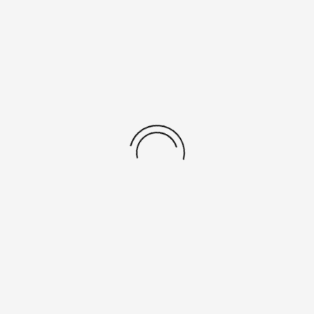
RSS 
game
game
RSS
on
Leave a Comment
Come
presentare
Che
 calcio, slot e live game Parlare di una piattaforma
1win
 calcio, slot e giochi live…
Casino
Fre
a
chi
ama
calcio,
slot
win Casino a chi ama
e
live
game
game
on
Leave a Comment
Come