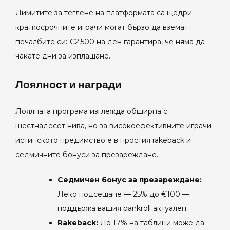
Лимитите за теглене на платформата са щедри —
краткосрочните играчи могат бързо да вземат
печалбите си: €2,500 на ден гарантира, че няма да
чакате дни за изплащане.
Лоялност и награди
Лоялната програма изглежда обширна с
шестнадесет нива, но за високоефективните играчи
истинското предимство е в простия rakeback и
седмичните бонуси за презареждане.
Седмичен бонус за презареждане:
Леко подсещане — 25% до €100 —
поддържа вашия bankroll актуален.
Rakeback:
До 17% на таблици може да