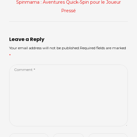
Next
Spinmama : Aventures Quick‑Spin pour le Joueur
viết
post:
Pressé
Leave a Reply
Your email address will not be published.Required fields are marked
*
Comment
*