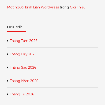
Một người bình luận WordPress
trong
Giới Thiệu
Lưu trữ
Tháng Tám 2026
Tháng Bảy 2026
Tháng Sáu 2026
Tháng Năm 2026
Tháng Tư 2026