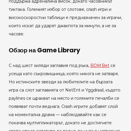
поддържа адреналина висок, докато часовникът
тиктака. Големият избор от слотове, crash игри и
високоскоростни таблици е предназначен за играчи,
които искат да ударят джакпота за минути, а не за
часове.
Обзор на Game Library
С над шест хиляди заглавия под ръка,
BDM Bet
се
усеща като съкровищница, която никога не затваря.
Но истинските звезди за любителите на бързата
игра са слот заглавията от NetEnt и Yggdrasil, където
paylines се щракват на място и големите печалби се
появяват почти веднага. Crash игрите добавят слой
на моментална драма — наблюдавайте как се
покачва мултипликаторът, докато не достигнете