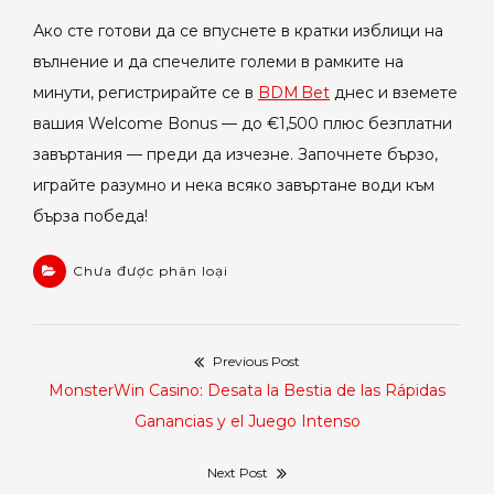
Ако сте готови да се впуснете в кратки изблици на
вълнение и да спечелите големи в рамките на
минути, регистрирайте се в
BDM Bet
днес и вземете
вашия Welcome Bonus — до €1,500 плюс безплатни
завъртания — преди да изчезне. Започнете бързо,
играйте разумно и нека всяко завъртане води към
бърза победа!
Chưa được phân loại
Previous Post
Điều
Previous
MonsterWin Casino: Desata la Bestia de las Rápidas
hướng
post:
Ganancias y el Juego Intenso
bài
Next Post