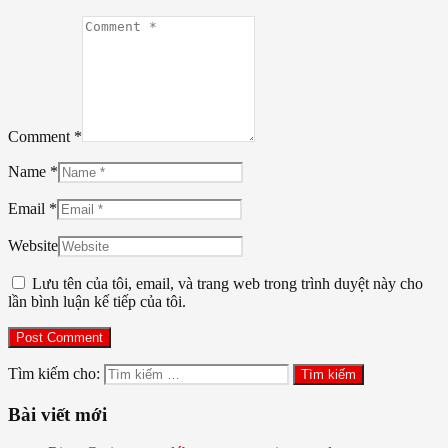
Comment *
Name *
Email *
Website
Lưu tên của tôi, email, và trang web trong trình duyệt này cho
lần bình luận kế tiếp của tôi.
Tìm kiếm cho:
Bài viết mới