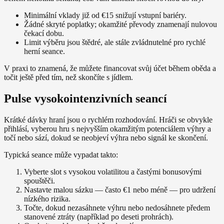
Minimální vklady již od €15 snižují vstupní bariéry.
Žádné skryté poplatky; okamžité převody znamenají nulovou
čekací dobu.
Limit výběru jsou štědré, ale stále zvládnutelné pro rychlé
herní seance.
V praxi to znamená, že můžete financovat svůj účet během oběda a
točit ještě před tím, než skončíte s jídlem.
Pulse vysokointenzivních seancí
Krátké dávky hraní jsou o rychlém rozhodování. Hráči se obvykle
přihlásí, vyberou hru s nejvyšším okamžitým potenciálem výhry a
točí nebo sází, dokud se neobjeví výhra nebo signál ke skončení.
Typická seance může vypadat takto:
Vyberte slot s vysokou volatilitou a častými bonusovými
spouštěči.
Nastavte malou sázku — často €1 nebo méně — pro udržení
nízkého rizika.
Točte, dokud nezasáhnete výhru nebo nedosáhnete předem
stanovené ztráty (například po deseti prohrách).