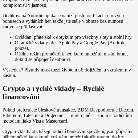
kompromisů v jasnosti.
Dedikovaná Android aplikace nabízí push notifikace o nových
bonusech a vydáních her, takže jste stále v obraze bez nutnosti
znovu se přihlašovat.
Ovládání přátelské k dotykům pro všechny sloty a stolní hry.
Okamžité vklady přes Apple Pay a Google Pay (Android
pouze).
Offline režim pro několik her, které umožňují místní hraní,
dokud se připojení neobnoví.
Výsledek? Plynulý most mezi životem při dojíždění a vzrušením v
kasinu.
Crypto a rychlé vklady – Rychlé
financování
Pokud preferujete bleskové transakce, BDM Bet podporuje Bitcoin,
Ethereum, Litecoin a Dogecoin — mimo jiné — spolu s tradičními
metodami jako Visa a Mastercard.
Crypto vklady obcházejí tradiční bankovní zpoždění; jsou připsány
během několika sekund, což vám umožní skočit rovnou do hry.