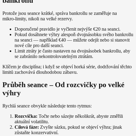
bankrollu
Protože jsou seance krátké, správa bankrollu se zaměřuje na
mikro‑limity, nikoli na velké rezervy.
Doporučené pravidlo je vyčlenit nejvýše €20 na seanci.
Pokud dosáhnete výhry alespoň dvojnásobku svého bankrollu
na seanci — například €40 — můžete odejít nebo si stanovit
nové cíle pro další seanci.
Limit ztráty je často nastaven na dvojnásobek bankrollu, aby
se zabránilo nekontrolovatelným ztrátám.
Klíčem je disciplína; i když se objeví horká série, dodržování těchto
limitů zachovává dlouhodobou zábavu.
Průběh seance – Od rozcvičky po velké
výhry
Rychlá seance obvykle následuje tento rytmus:
Rozcvička:
Točte nebo sázejte několikrát, abyste změřili
aktuální volatilitu.
Cílová fáze:
Zvyšte sázku, pokud se objeví výhra; jinak
zůstaňte konzervativní.