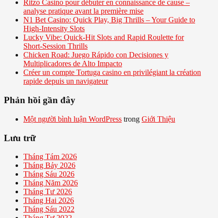
Ritzo Casino pour débuter en connaissance de cause –
analyse pratique avant la première mise
N1 Bet Casino: Quick Play, Big Thrills – Your Guide to
High‑Intensity Slots
Lucky Vibe: Quick‑Hit Slots and Rapid Roulette for
Short‑Session Thrills
Chicken Road: Juego Rápido con Decisiones y
Multiplicadores de Alto Impacto
Créer un compte Tortuga casino en privilégiant la création
rapide depuis un navigateur
Phản hồi gần đây
Một người bình luận WordPress
trong
Giới Thiệu
Lưu trữ
Tháng Tám 2026
Tháng Bảy 2026
Tháng Sáu 2026
Tháng Năm 2026
Tháng Tư 2026
Tháng Hai 2026
Tháng Sáu 2022
Tháng Tư 2022