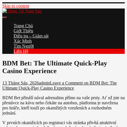
Skip to content
Thám Tử Nam Sao
Chuyên Nghiệp – Bảo Mật – Uy Tín
Trang Chủ
Giới Thiệu
Điều tra – Giám sát
Xác Minh
Tìm Người
Liên Hệ
BDM Bet: The Ultimate Quick‑Play
Casino Experience
13 Tháng Sáu, 2026
admin
Leave a Comment
on BDM Bet: The
Ultimate Quick‑Play Casino Experience
BDM Bet přináší nával adrenalinu přímo na vaše prsty. Ať už jste na
přestávce na kávu nebo čekáte na autobus, platforma je navržena
pro hráče, kteří touží po okamžitých vzrušeních a rozhodném
jednání.
V prvních okamžicích po registraci vás stránka přivítá atraktivní