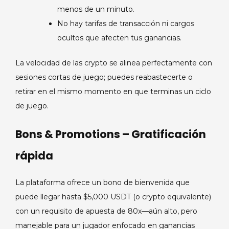
menos de un minuto.
No hay tarifas de transacción ni cargos
ocultos que afecten tus ganancias.
La velocidad de las crypto se alinea perfectamente con
sesiones cortas de juego; puedes reabastecerte o
retirar en el mismo momento en que terminas un ciclo
de juego.
Bons & Promotions – Gratificación
rápida
La plataforma ofrece un bono de bienvenida que
puede llegar hasta $5,000 USDT (o crypto equivalente)
con un requisito de apuesta de 80x—aún alto, pero
manejable para un jugador enfocado en ganancias