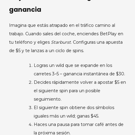
ganancia
Imagina que estás atrapado en el tráfico camino al
trabajo. Cuando sales del coche, enciendes BetPlay en
tu teléfono y eliges
Starburst
. Configuras una apuesta
de $5 y te lanzas a un ciclo de spins.
Logras un wild que se expande en los
carretes 3–5 – ganancia instantánea de $30.
Decides rápidamente volver a apostar $5 en
el siguiente spin para un posible
seguimiento.
El siguiente spin obtiene dos símbolos
iguales más un wild; ganas $45.
Haces una pausa para tomar café antes de
la próxima sesión.