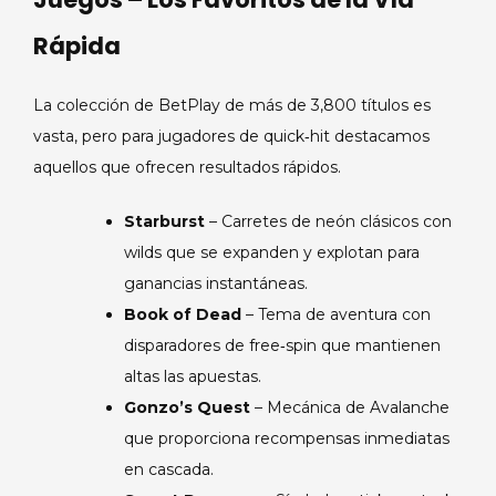
Rápida
La colección de BetPlay de más de 3,800 títulos es
vasta, pero para jugadores de quick‑hit destacamos
aquellos que ofrecen resultados rápidos.
Starburst
– Carretes de neón clásicos con
wilds que se expanden y explotan para
ganancias instantáneas.
Book of Dead
– Tema de aventura con
disparadores de free‑spin que mantienen
altas las apuestas.
Gonzo’s Quest
– Mecánica de Avalanche
que proporciona recompensas inmediatas
en cascada.