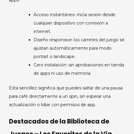
apps.
Acceso instantáneo: inicia sesión desde
cualquier dispositivo con conexión a
internet.
Diseño responsive: los carretes del juego se
ajustan automáticamente para modo
portrait o landscape.
Cero instalación: sin aprobaciones en tienda
de apps ni uso de memoria.
Esta sencillez significa que puedes saltar de una pausa
para café directamente a un spin, sin esperar una
actualización o lidiar con permisos de app.
Destacados de la Biblioteca de
Juegos – Los Favoritos de la Vía