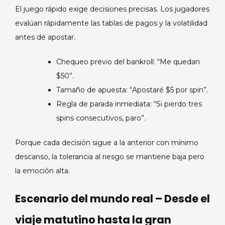
El juego rápido exige decisiones precisas. Los jugadores
evalúan rápidamente las tablas de pagos y la volatilidad
antes de apostar.
Chequeo previo del bankroll: “Me quedan
$50”.
Tamaño de apuesta: “Apostaré $5 por spin”.
Regla de parada inmediata: “Si pierdo tres
spins consecutivos, paro”.
Porque cada decisión sigue a la anterior con mínimo
descanso, la tolerancia al riesgo se mantiene baja pero
la emoción alta.
Escenario del mundo real – Desde el
viaje matutino hasta la gran