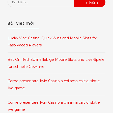
Tìm
kiếm
cho:
Bài viết mới
Lucky Vibe Casino: Quick Wins and Mobile Slots for
Fast‑Paced Players
Bet On Red: Schnelllebige Mobile Slots und Live-Spiele
für schnelle Gewinne
Come presentare 1win Casino a chi ama calcio, slot e
live game
Come presentare 1win Casino a chi ama calcio, slot e
live game