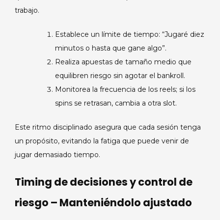
trabajo.
Establece un límite de tiempo: “Jugaré diez
minutos o hasta que gane algo”.
Realiza apuestas de tamaño medio que
equilibren riesgo sin agotar el bankroll.
Monitorea la frecuencia de los reels; si los
spins se retrasan, cambia a otra slot.
Este ritmo disciplinado asegura que cada sesión tenga
un propósito, evitando la fatiga que puede venir de
jugar demasiado tiempo.
Timing de decisiones y control de
riesgo – Manteniéndolo ajustado