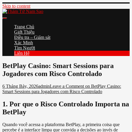
Skip to content
Thám Tử Nam Sao
Chuyên Nghiệp – Bảo Mật – Uy Tín
Trang Chủ
Giới Thiệu
Điều tra – Giám sát
Xác Minh
Tìm Người
Liên Hệ
BetPlay Casino: Smart Sessions para
Jogadores com Risco Controlado
6 Tháng Bảy, 2026
admin
Leave a Comment
on BetPlay Casino:
Smart Sessions para Jogadores com Risco Controlado
1. Por que o Risco Controlado Importa na
BetPlay
Quando você acessa a plataforma BetPlay, a primeira coisa que
percebe é a interface limpa que convida a decisões ao invés de