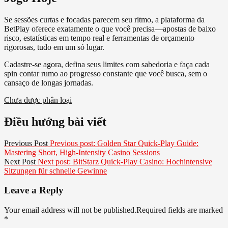
Se sessões curtas e focadas parecem seu ritmo, a plataforma da
BetPlay oferece exatamente o que você precisa—apostas de baixo
risco, estatísticas em tempo real e ferramentas de orçamento
rigorosas, tudo em um só lugar.
Cadastre-se agora, defina seus limites com sabedoria e faça cada
spin contar rumo ao progresso constante que você busca, sem o
cansaço de longas jornadas.
Chưa được phân loại
Điều hướng bài viết
Previous Post
Previous post:
Golden Star Quick‑Play Guide:
Mastering Short, High‑Intensity Casino Sessions
Next Post
Next post:
BitStarz Quick‑Play Casino: Hochintensive
Sitzungen für schnelle Gewinne
Leave a Reply
Your email address will not be published.Required fields are marked
*