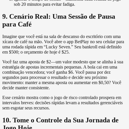
sob 20 minutos para evitar fadiga.
9. Cenário Real: Uma Sessão de Pausa
para Café
Imagine que você está na sala de descanso do escritório com uma
xícara de café na mão. Você abre o app BetPlay no seu celular para
uma rodada rápida em “Lucky Seven.” Seu bankroll está definido
em $500; o orçamento de hoje é $25.
Você faz uma aposta de $2—um valor modesto que se alinha à sua
estratégia de apostas incrementais pequenas. A bola cai em uma
combinação vencedora; você ganha $6. Você pausa por dez
segundos para processar o resultado e decide seu próximo
movimento: manter a mesma aposta ou aumentar em $0,50? Você
decide manter consistente.
Esse cenário mostra como o jogo de risco controlado prospera em
intervalos breves: decisões rápidas levam a resultados gerenciáveis
sem esgotar seus recursos.
10. Tome o Controle da Sua Jornada de
Jogo Hoje