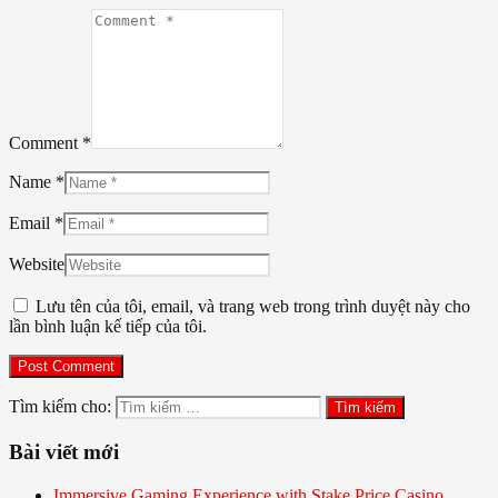
Comment *
Name *
Email *
Website
Lưu tên của tôi, email, và trang web trong trình duyệt này cho
lần bình luận kế tiếp của tôi.
Tìm kiếm cho:
Bài viết mới
Immersive Gaming Experience with Stake Price Casino