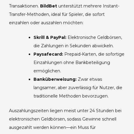
Transaktionen.
BildBet
unterstützt mehrere Instant-
Transfer-Methoden, ideal für Spieler, die sofort
einzahlen oder auszahlen möchten:
Skrill & PayPal:
Elektronische Geldbörsen,
die Zahlungen in Sekunden abwickeln.
Paysafecard:
Prepaid-Karten, die sofortige
Einzahlungen ohne Bankbeteiligung
ermöglichen.
Banküberweisung:
Zwar etwas
langsamer, aber zuverlässig für Nutzer, die
traditionelle Methoden bevorzugen.
Auszahlungszeiten liegen meist unter 24 Stunden bei
elektronischen Geldbörsen, sodass Gewinne schnell
ausgezahlt werden können—ein Muss für