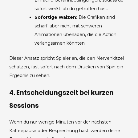
Einfache Gewinnbedingungen, sodass du
sofort weißt, ob du getroffen hast.
Sofortige Walzen:
Die Grafiken sind
scharf, aber nicht mit schweren
Animationen überladen, die die Action
verlangsamen könnten.
Dieser Ansatz spricht Spieler an, die den Nervenkitzel
schätzen, fast sofort nach dem Drücken von Spin ein
Ergebnis zu sehen.
4. Entscheidungszeit bei kurzen
Sessions
Wenn du nur wenige Minuten vor der nächsten
Kaffeepause oder Besprechung hast, werden deine