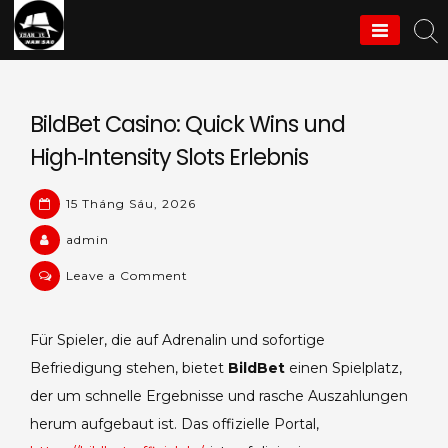
Skip
to
Thám Tử Nam Sao
content
BildBet Casino: Quick Wins und
High‑Intensity Slots Erlebnis
15 Tháng Sáu, 2026
admin
on
Leave a Comment
BildBet
Casino:
Für Spieler, die auf Adrenalin und sofortige
Quick
Befriedigung stehen, bietet
BildBet
einen Spielplatz,
Wins
und
der um schnelle Ergebnisse und rasche Auszahlungen
High‑Intensity
herum aufgebaut ist. Das offizielle Portal,
Slots