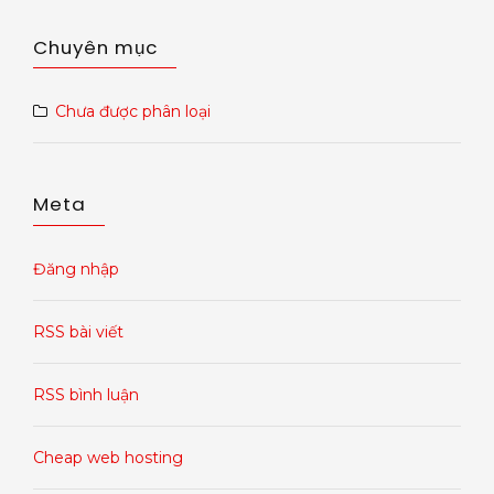
Chuyên mục
Chưa được phân loại
Meta
Đăng nhập
RSS bài viết
RSS bình luận
Cheap web hosting