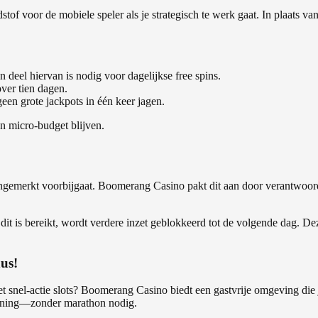
 voor de mobiele speler als je strategisch te werk gaat. In plaats van
n deel hiervan is nodig voor dagelijkse free spins.
ver tien dagen.
geen grote jackpots in één keer jagen.
 micro‑budget blijven.
 ongemerkt voorbijgaat. Boomerang Casino pakt dit aan door verantwoord
a dit is bereikt, wordt verdere inzet geblokkeerd tot de volgende dag. D
us!
t snel‑actie slots? Boomerang Casino biedt een gastvrije omgeving die j
panning—zonder marathon nodig.