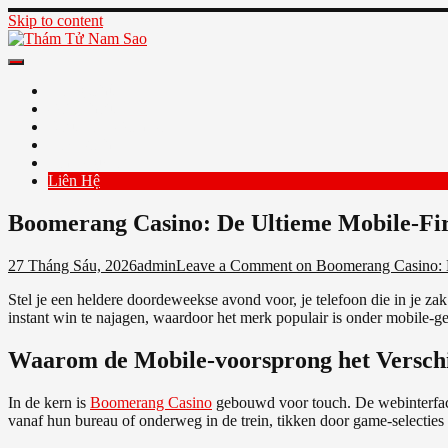
Skip to content
Thám Tử Nam Sao
Chuyên Nghiệp – Bảo Mật – Uy Tín
Trang Chủ
Giới Thiệu
Điều tra – Giám sát
Xác Minh
Tìm Người
Liên Hệ
Boomerang Casino: De Ultieme Mobile‑Fir
27 Tháng Sáu, 2026
admin
Leave a Comment
on Boomerang Casino: D
Stel je een heldere doordeweekse avond voor, je telefoon die in je zak
instant win te najagen, waardoor het merk populair is onder mobile‑ge
Waarom de Mobile‑voorsprong het Versch
In de kern is
Boomerang Casino
gebouwd voor touch. De webinterface
vanaf hun bureau of onderweg in de trein, tikken door game‑selecties