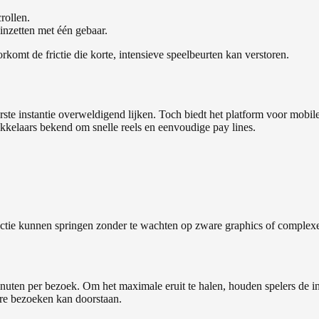
rollen.
 inzetten met één gebaar.
omt de frictie die korte, intensieve speelbeurten kan verstoren.
ste instantie overweldigend lijken. Toch biedt het platform voor mobile‑
elaars bekend om snelle reels en eenvoudige pay lines.
 actie kunnen springen zonder te wachten op zware graphics of complexe
uten per bezoek. Om het maximale eruit te halen, houden spelers de inz
ere bezoeken kan doorstaan.