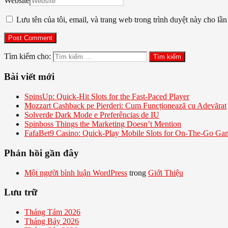
Website
Lưu tên của tôi, email, và trang web trong trình duyệt này cho lần 
Tìm kiếm cho:
Bài viết mới
SpinsUp: Quick‑Hit Slots for the Fast‑Paced Player
Mozzart Cashback pe Pierderi: Cum Funcționează cu Adevărat
Solverde Dark Mode e Preferências de IU
Spinboss Things the Marketing Doesn’t Mention
FafaBet9 Casino: Quick‑Play Mobile Slots for On‑The‑Go Ga
Phản hồi gần đây
Một người bình luận WordPress
trong
Giới Thiệu
Lưu trữ
Tháng Tám 2026
Tháng Bảy 2026