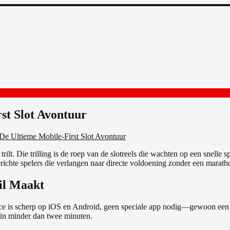
st Slot Avontuur
e Ultieme Mobile‑First Slot Avontuur
 trilt. Die trilling is de roep van de slotreels die wachten op een snel
richte spelers die verlangen naar directe voldoening zonder een maratho
il Maakt
 is scherp op iOS en Android, geen speciale app nodig—gewoon een bro
 in minder dan twee minuten.