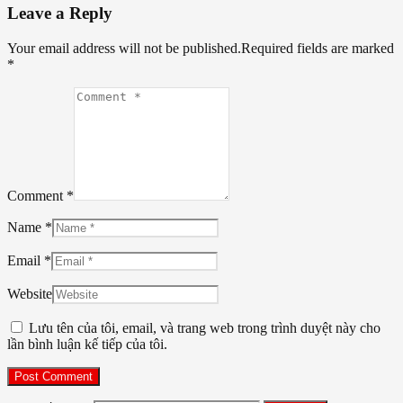
Leave a Reply
Your email address will not be published.Required fields are marked
*
Comment *
Name *
Email *
Website
Lưu tên của tôi, email, và trang web trong trình duyệt này cho
lần bình luận kế tiếp của tôi.