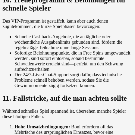
10. Treueprogramm & Belohnungen für
schnelle Spieler
Das VIP‑Programm ist gestaffelt, kann aber auch denen
zugutekommen, die kurze Spielphasen bevorzugen:
Schnelle Cashback‑Angebote, die an tägliche oder
wöchentliche Ausgabenlimits gebunden sind, fördern die
regelmäßige Teilnahme ohne lange Sessions.
Sofortige Belohnungspunkte, die in Free Spins umgewandelt
werden, sind sofort einlösbar, sobald bestimmte
Schwellenwerte erreicht sind—perfekt, um den Schwung
aufrechtzuerhalten.
Der 24/7‑Live‑Chat-Support sorgt dafür, dass technische
Probleme schnell behoben werden, sodass Sie die
Gewinnmomente zügig fortsetzen können.
11. Fallstricke, auf die man achten sollte
Während schnelles Spiel spannend ist, übersehen manche Spieler
diese häufigen Fallen:
Hohe Umsatzbedingungen:
Boni erfordern oft das
Mehrfache des ursprünglichen Einsatzes, bevor eine