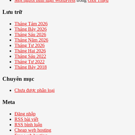
Một người bình luận WordPress
trong
Giới Thiệu
Lưu trữ
Tháng Tám 2026
Tháng Bảy 2026
Tháng Sáu 2026
Tháng Năm 2026
Tháng Tư 2026
Tháng Hai 2026
Tháng Sáu 2022
Tháng Tư 2022
Tháng Bảy 2018
Chuyên mục
Chưa được phân loại
Meta
Đăng nhập
RSS bài viết
RSS bình luận
Cheap web hosting