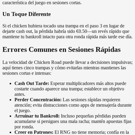
característica del juego en sesiones cortas.
Un Toque Diferente
Si el chicken hubiera tocado una trampa en el paso 3 en lugar de
dejarte cash out, la pérdida habría sido €0.50—un revés rápido que
mantiene tu bankroll intacto para otra ronda rápida más tarde ese día.
Errores Comunes en Sesiones Rápidas
La velocidad de Chicken Road puede llevar a decisiones impulsivas;
aquí tienes cinco trampas y cómo evitarlas mientras mantienes las
sesiones cortas e intensas:
Cash Out Tarde:
Esperar multiplicadores más altos puede
costarte cuando aparece una trampa; establece un objetivo
antes.
Perder Concentración:
Las sesiones rápidas requieren
atención; evita distracciones como apps de mensajería durante
el juego.
Arruinar tu Bankroll:
Incluso pequeñas pérdidas pueden
acumularse si persigues una mala racha; mantén apuestas fijas
por ronda.
Creer en Patrones:
El RNG no tiene memoria; confía en la