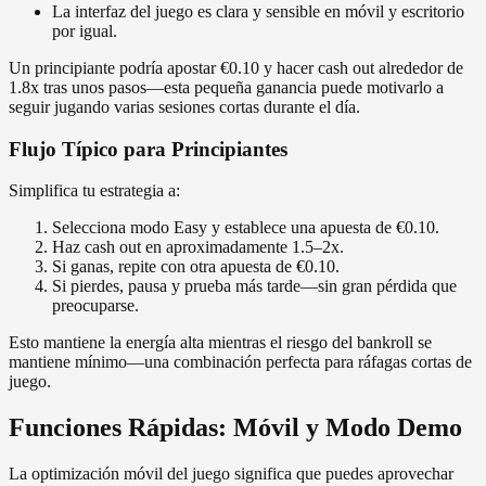
La interfaz del juego es clara y sensible en móvil y escritorio
por igual.
Un principiante podría apostar €0.10 y hacer cash out alrededor de
1.8x tras unos pasos—esta pequeña ganancia puede motivarlo a
seguir jugando varias sesiones cortas durante el día.
Flujo Típico para Principiantes
Simplifica tu estrategia a:
Selecciona modo Easy y establece una apuesta de €0.10.
Haz cash out en aproximadamente 1.5–2x.
Si ganas, repite con otra apuesta de €0.10.
Si pierdes, pausa y prueba más tarde—sin gran pérdida que
preocuparse.
Esto mantiene la energía alta mientras el riesgo del bankroll se
mantiene mínimo—una combinación perfecta para ráfagas cortas de
juego.
Funciones Rápidas: Móvil y Modo Demo
La optimización móvil del juego significa que puedes aprovechar