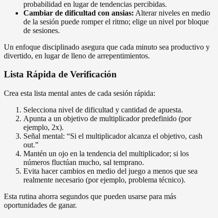
probabilidad en lugar de tendencias percibidas.
Cambiar de dificultad con ansias:
Alterar niveles en medio
de la sesión puede romper el ritmo; elige un nivel por bloque
de sesiones.
Un enfoque disciplinado asegura que cada minuto sea productivo y
divertido, en lugar de lleno de arrepentimientos.
Lista Rápida de Verificación
Crea esta lista mental antes de cada sesión rápida:
Selecciona nivel de dificultad y cantidad de apuesta.
Apunta a un objetivo de multiplicador predefinido (por
ejemplo, 2x).
Señal mental: “Si el multiplicador alcanza el objetivo, cash
out.”
Mantén un ojo en la tendencia del multiplicador; si los
números fluctúan mucho, sal temprano.
Evita hacer cambios en medio del juego a menos que sea
realmente necesario (por ejemplo, problema técnico).
Esta rutina ahorra segundos que pueden usarse para más
oportunidades de ganar.