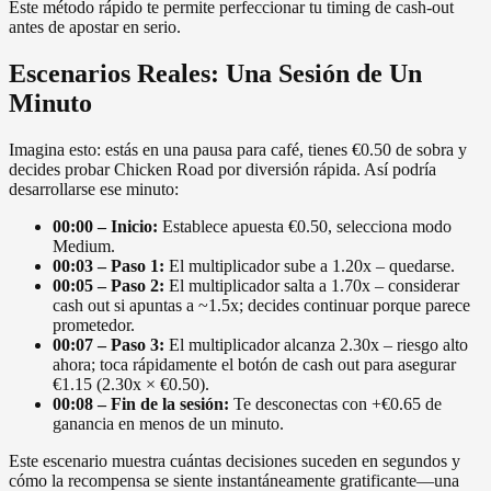
Este método rápido te permite perfeccionar tu timing de cash‑out
antes de apostar en serio.
Escenarios Reales: Una Sesión de Un
Minuto
Imagina esto: estás en una pausa para café, tienes €0.50 de sobra y
decides probar Chicken Road por diversión rápida. Así podría
desarrollarse ese minuto:
00:00 – Inicio:
Establece apuesta €0.50, selecciona modo
Medium.
00:03 – Paso 1:
El multiplicador sube a 1.20x – quedarse.
00:05 – Paso 2:
El multiplicador salta a 1.70x – considerar
cash out si apuntas a ~1.5x; decides continuar porque parece
prometedor.
00:07 – Paso 3:
El multiplicador alcanza 2.30x – riesgo alto
ahora; toca rápidamente el botón de cash out para asegurar
€1.15 (2.30x × €0.50).
00:08 – Fin de la sesión:
Te desconectas con +€0.65 de
ganancia en menos de un minuto.
Este escenario muestra cuántas decisiones suceden en segundos y
cómo la recompensa se siente instantáneamente gratificante—una