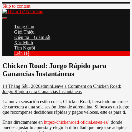
Skip to content
Thám Tử Nam Sao
Chuyên Nghiệp – Bảo Mật – Uy Tín
Trang Chủ
Giới Thiệu
Điều tra – Giám sát
Xác Minh
Tìm Người
Liên Hệ
Chicken Road: Juego Rápido para
Ganancias Instantáneas
14 Tháng Sáu, 2026
admin
Leave a Comment
on Chicken Road:
Juego Rápido para Ganancias Instantáneas
La nueva sensación estilo crash, Chicken Road, lleva todo un cruce
de carretera a una sola sesión llena de adrenalina. Si buscas un juego
que recompense decisiones rápidas y pagos veloces, este es para ti.
Entra directamente en
https://chickenroad-oficial.es/es-es/
, donde
puedes ajustar tu apuesta y elegir la dificultad que mejor se adapte a