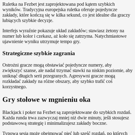
Ruletka na Fezbet jest zaprojektowana pod kątem szybkich
wyników. Tradycyjna europejska ruletka oferuje pojedyncze
zakłady, które kończą się w kilka sekund, co jest idealne dla graczy
lubiących szybkie decyzje.
Interfejs wyraźnie pokazuje układ zakładów; stawiasz żetony na
numer lub kolor i czekasz, aż koło się zatrzyma. Natychmiastowe
ujawnienie wyniku utrzymuje tempo gry.
Strategiczne szybkie zagrania
Ostrożni gracze mogą obstawiać pojedyncze numery, aby
zwiększyć szanse, ale nadal trzymać stawki na niskim poziomie, aby
uniknąć długich serii przegranych. Agresywni gracze mogą
rozkładać zakłady na różne obszary, aby szybko trafić coś
korzystnego.
Gry stołowe w mgnieniu oka
Blackjack i poker na Fezbet są zaprojektowane do szybkich rozdań.
Każda runda trwa zazwyczaj mniej niż dwie minuty, jeśli stosujesz
podstawową strategię i minimalizujesz zakłady boczne.
Typowa sesja może obejmować pięć lub sześć rozdań, po których