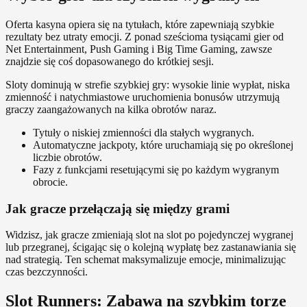
Oferta kasyna opiera się na tytułach, które zapewniają szybkie
rezultaty bez utraty emocji. Z ponad sześcioma tysiącami gier od
Net Entertainment, Push Gaming i Big Time Gaming, zawsze
znajdzie się coś dopasowanego do krótkiej sesji.
Sloty dominują w strefie szybkiej gry: wysokie linie wypłat, niska
zmienność i natychmiastowe uruchomienia bonusów utrzymują
graczy zaangażowanych na kilka obrotów naraz.
Tytuły o niskiej zmienności dla stałych wygranych.
Automatyczne jackpoty, które uruchamiają się po określonej
liczbie obrotów.
Fazy z funkcjami resetującymi się po każdym wygranym
obrocie.
Jak gracze przełączają się między grami
Widzisz, jak gracze zmieniają slot na slot po pojedynczej wygranej
lub przegranej, ścigając się o kolejną wypłatę bez zastanawiania się
nad strategią. Ten schemat maksymalizuje emocje, minimalizując
czas bezczynności.
Slot Runners: Zabawa na szybkim torze