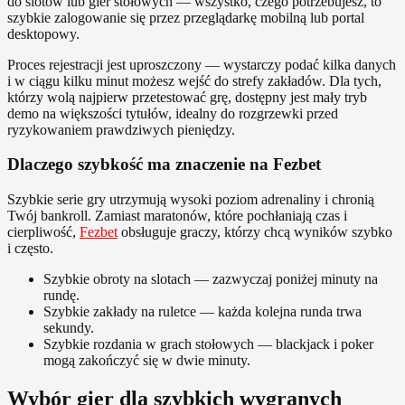
do slotów lub gier stołowych — wszystko, czego potrzebujesz, to
szybkie zalogowanie się przez przeglądarkę mobilną lub portal
desktopowy.
Proces rejestracji jest uproszczony — wystarczy podać kilka danych
i w ciągu kilku minut możesz wejść do strefy zakładów. Dla tych,
którzy wolą najpierw przetestować grę, dostępny jest mały tryb
demo na większości tytułów, idealny do rozgrzewki przed
ryzykowaniem prawdziwych pieniędzy.
Dlaczego szybkość ma znaczenie na Fezbet
Szybkie serie gry utrzymują wysoki poziom adrenaliny i chronią
Twój bankroll. Zamiast maratonów, które pochłaniają czas i
cierpliwość,
Fezbet
obsługuje graczy, którzy chcą wyników szybko
i często.
Szybkie obroty na slotach — zazwyczaj poniżej minuty na
rundę.
Szybkie zakłady na ruletce — każda kolejna runda trwa
sekundy.
Szybkie rozdania w grach stołowych — blackjack i poker
mogą zakończyć się w dwie minuty.
Wybór gier dla szybkich wygranych