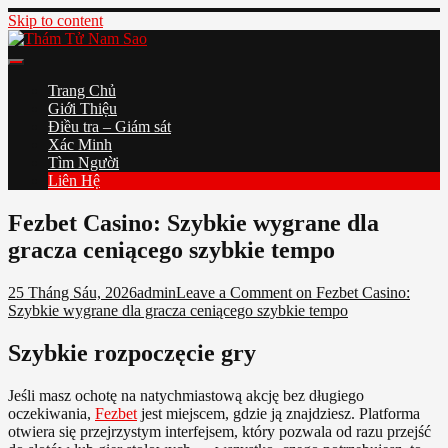
Skip to content
Thám Tử Nam Sao
Chuyên Nghiệp – Bảo Mật – Uy Tín
Trang Chủ
Giới Thiệu
Điều tra – Giám sát
Xác Minh
Tìm Người
Liên Hệ
Fezbet Casino: Szybkie wygrane dla
gracza ceniącego szybkie tempo
25 Tháng Sáu, 2026
admin
Leave a Comment
on Fezbet Casino:
Szybkie wygrane dla gracza ceniącego szybkie tempo
Szybkie rozpoczęcie gry
Jeśli masz ochotę na natychmiastową akcję bez długiego
oczekiwania,
Fezbet
jest miejscem, gdzie ją znajdziesz. Platforma
otwiera się przejrzystym interfejsem, który pozwala od razu przejść