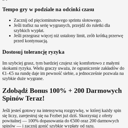
Tempo gry w podziale na odcinki czasu
Zacznij od pięciominutowego sprintu slotowego.
Jeśli trafisz na serię wygranych, przejdź do ruletki dla
szybkich wypłat.
Jeśli przegrasz więcej niż ustalony limit, zrób krótką przerwę
przed kontynuacją.
Dostosuj tolerancję ryzyka
Im szybciej grasz, tym bardziej czujesz się komfortowo z małymi
skokami ryzyka. Wielu graczy uważa, że ograniczenie zakładów do
€1–€5 na rundę daje im pewność siebie, a jednocześnie pozwala na
szybkie duże wygrane.
Zdobądź Bonus 100% + 200 Darmowych
Spinów Teraz!
Jeśli jesteś gotowy na intensywną rozgrywkę, w której każdy spin
się liczy, zarejestruj się na Fezbet już dziś. Skorzystaj z oferty
powitalnej — 100% dopasowania do €500 oraz 200 darmowych
spinów — i zacznij gonić szybkie wypłaty od razu.