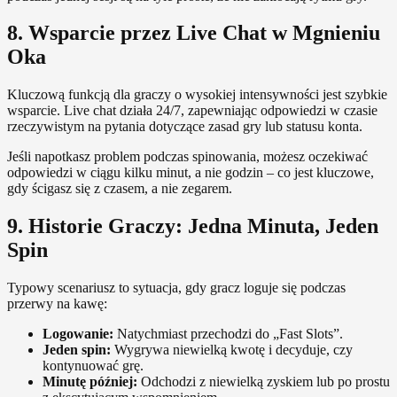
8. Wsparcie przez Live Chat w Mgnieniu
Oka
Kluczową funkcją dla graczy o wysokiej intensywności jest szybkie
wsparcie. Live chat działa 24/7, zapewniając odpowiedzi w czasie
rzeczywistym na pytania dotyczące zasad gry lub statusu konta.
Jeśli napotkasz problem podczas spinowania, możesz oczekiwać
odpowiedzi w ciągu kilku minut, a nie godzin – co jest kluczowe,
gdy ścigasz się z czasem, a nie zegarem.
9. Historie Graczy: Jedna Minuta, Jeden
Spin
Typowy scenariusz to sytuacja, gdy gracz loguje się podczas
przerwy na kawę:
Logowanie:
Natychmiast przechodzi do „Fast Slots”.
Jeden spin:
Wygrywa niewielką kwotę i decyduje, czy
kontynuować grę.
Minutę później:
Odchodzi z niewielką zyskiem lub po prostu