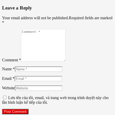
Leave a Reply
Your email address will not be published.Required fields are marked
*
Comment *
Name *
Email *
Website
Lưu tên của tôi, email, và trang web trong trình duyệt này cho
lần bình luận kế tiếp của tôi.