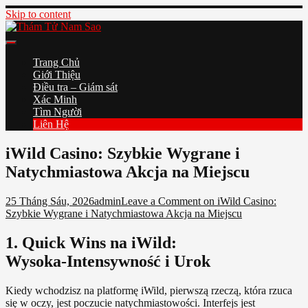
Skip to content
Thám Tử Nam Sao
Chuyên Nghiệp – Bảo Mật – Uy Tín
Trang Chủ
Giới Thiệu
Điều tra – Giám sát
Xác Minh
Tìm Người
Liên Hệ
iWild Casino: Szybkie Wygrane i
Natychmiastowa Akcja na Miejscu
25 Tháng Sáu, 2026
admin
Leave a Comment
on iWild Casino:
Szybkie Wygrane i Natychmiastowa Akcja na Miejscu
1. Quick Wins na iWild:
Wysoka‑Intensywność i Urok
Kiedy wchodzisz na platformę iWild, pierwszą rzeczą, która rzuca
się w oczy, jest poczucie natychmiastowości. Interfejs jest