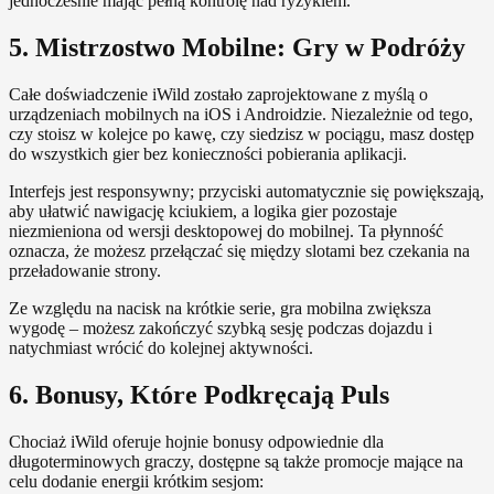
jednocześnie mając pełną kontrolę nad ryzykiem.
5. Mistrzostwo Mobilne: Gry w Podróży
Całe doświadczenie iWild zostało zaprojektowane z myślą o
urządzeniach mobilnych na iOS i Androidzie. Niezależnie od tego,
czy stoisz w kolejce po kawę, czy siedzisz w pociągu, masz dostęp
do wszystkich gier bez konieczności pobierania aplikacji.
Interfejs jest responsywny; przyciski automatycznie się powiększają,
aby ułatwić nawigację kciukiem, a logika gier pozostaje
niezmieniona od wersji desktopowej do mobilnej. Ta płynność
oznacza, że możesz przełączać się między slotami bez czekania na
przeładowanie strony.
Ze względu na nacisk na krótkie serie, gra mobilna zwiększa
wygodę – możesz zakończyć szybką sesję podczas dojazdu i
natychmiast wrócić do kolejnej aktywności.
6. Bonusy, Które Podkręcają Puls
Chociaż iWild oferuje hojnie bonusy odpowiednie dla
długoterminowych graczy, dostępne są także promocje mające na
celu dodanie energii krótkim sesjom: