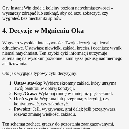
Gry Instant Win dodają kolejny poziom natychmiastowości –
wystarczy zdrapać lub stuknąć, aby od razu zobaczyć, czy
wygrałeś, bez mechaniki spinów.
4. Decyzje w Mgnieniu Oka
W grze o wysokiej intensywności Twoje decyzje są niemal
odruchowe. Ustawiasz niewielki zakład, kręcisz i oceniacz wynik
niemal natychmiast. Ten szybki cykl informacji utrzymuje
adrenalinę na wysokim poziomie i zmniejsza pokusę nadmiernego
analizowania.
Oto jak wygląda typowy cykl decyzyjny:
Ustaw stawkę:
Wybierz skromny zakład, który utrzyma
Twój bankroll w dobrej kondycji.
Kręć/Grasz:
Wykonaj rundę w mniej niż pięć sekund.
Oceń wynik:
Wygrana lub przegrana; zdecyduj, czy
kontynuować, czy zakończyć.
Powtórz:
Jeśli wygrywasz, graj dalej; jeśli przegrywasz,
rozważ zmianę wielkości zakładu.
Ten schemat zachęca graczy do pozostania zaangażowanymi,