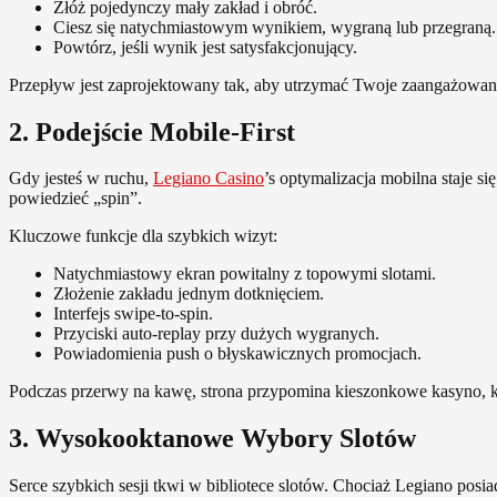
Złóż pojedynczy mały zakład i obróć.
Ciesz się natychmiastowym wynikiem, wygraną lub przegraną.
Powtórz, jeśli wynik jest satysfakcjonujący.
Przepływ jest zaprojektowany tak, aby utrzymać Twoje zaangażowanie
2. Podejście Mobile-First
Gdy jesteś w ruchu,
Legiano Casino
’s optymalizacja mobilna staje s
powiedzieć „spin”.
Kluczowe funkcje dla szybkich wizyt:
Natychmiastowy ekran powitalny z topowymi slotami.
Złożenie zakładu jednym dotknięciem.
Interfejs swipe-to-spin.
Przyciski auto-replay przy dużych wygranych.
Powiadomienia push o błyskawicznych promocjach.
Podczas przerwy na kawę, strona przypomina kieszonkowe kasyno, kt
3. Wysokooktanowe Wybory Slotów
Serce szybkich sesji tkwi w bibliotece slotów. Chociaż Legiano posi