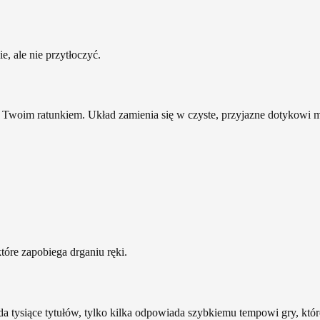
, ale nie przytłoczyć.
ię Twoim ratunkiem. Układ zamienia się w czyste, przyjazne dotykowi m
óre zapobiega drganiu ręki.
ada tysiące tytułów, tylko kilka odpowiada szybkiemu tempowi gry, któ