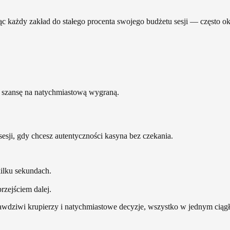
ąc każdy zakład do stałego procenta swojego budżetu sesji — często o
aje szansę na natychmiastową wygraną.
esji, gdy chcesz autentyczności kasyna bez czekania.
kilku sekundach.
rzejściem dalej.
awdziwi krupierzy i natychmiastowe decyzje, wszystko w jednym ciąg