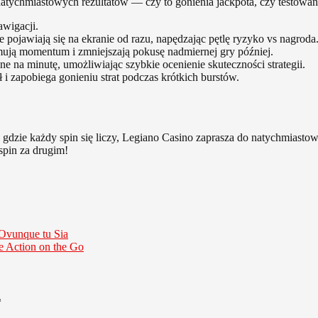
tychmiastowych rezultatów — czy to gonienia jackpota, czy testowania
awigacji.
pojawiają się na ekranie od razu, napędzając pętlę ryzyko vs nagroda
ują momentum i zmniejszają pokusę nadmiernej gry później.
e na minutę, umożliwiając szybkie ocenienie skuteczności strategii.
 i zapobiega gonieniu strat podczas krótkich burstów.
, gdzie każdy spin się liczy, Legiano Casino zaprasza do natychmiastow
spin za drugim!
 Ovunque tu Sia
e Action on the Go
*