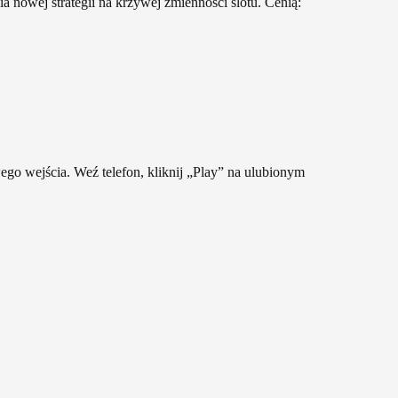
 nowej strategii na krzywej zmienności slotu. Cenią:
.
ego wejścia. Weź telefon, kliknij „Play” na ulubionym