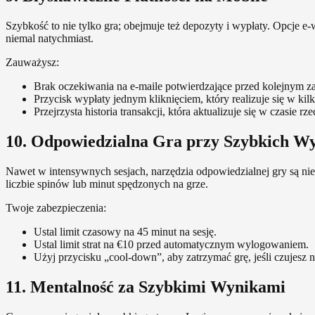
Szybkość to nie tylko gra; obejmuje też depozyty i wypłaty. Opcje 
niemal natychmiast.
Zauważysz:
Brak oczekiwania na e-maile potwierdzające przed kolejnym z
Przycisk wypłaty jednym kliknięciem, który realizuje się w ki
Przejrzysta historia transakcji, która aktualizuje się w czasie r
10. Odpowiedzialna Gra przy Szybkich W
Nawet w intensywnych sesjach, narzędzia odpowiedzialnej gry są niez
liczbie spinów lub minut spędzonych na grze.
Twoje zabezpieczenia:
Ustal limit czasowy na 45 minut na sesję.
Ustal limit strat na €10 przed automatycznym wylogowaniem.
Użyj przycisku „cool-down”, aby zatrzymać grę, jeśli czujesz na
11. Mentalność za Szybkimi Wynikami