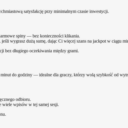
chmiastową satysfakcję przy minimalnym czasie inwestycji.
armowe spiny — bez konieczności klikania.
jeśli wygrasz dużą sumę, dając Ci więcej szans na jackpot w ciągu mi
ocji bez długiego oczekiwania między grami.
 minut do godziny — idealne dla graczy, którzy wolą szybkość od wyt
ręcznego odbioru.
 wiele wpisów w tej samej sesji.
onu.