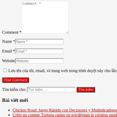
Comment *
Name *
Email *
Website
Lưu tên của tôi, email, và trang web trong trình duyệt này cho lần 
Tìm kiếm cho:
Bài viết mới
Chicken Road: Juego Rápido con Decisiones y Multiplicadores
Créer un compte Tortuga casino en privilégiant la création rapi