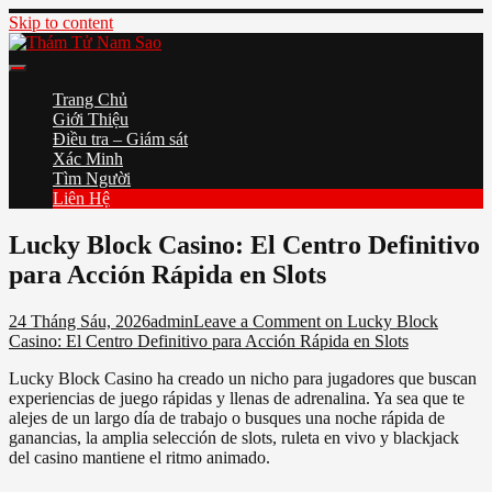
Skip to content
Thám Tử Nam Sao
Chuyên Nghiệp – Bảo Mật – Uy Tín
Trang Chủ
Giới Thiệu
Điều tra – Giám sát
Xác Minh
Tìm Người
Liên Hệ
Lucky Block Casino: El Centro Definitivo
para Acción Rápida en Slots
24 Tháng Sáu, 2026
admin
Leave a Comment
on Lucky Block
Casino: El Centro Definitivo para Acción Rápida en Slots
Lucky Block Casino ha creado un nicho para jugadores que buscan
experiencias de juego rápidas y llenas de adrenalina. Ya sea que te
alejes de un largo día de trabajo o busques una noche rápida de
ganancias, la amplia selección de slots, ruleta en vivo y blackjack
del casino mantiene el ritmo animado.