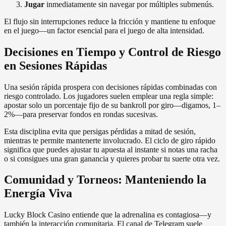
Jugar
inmediatamente sin navegar por múltiples submenús.
El flujo sin interrupciones reduce la fricción y mantiene tu enfoque
en el juego—un factor esencial para el juego de alta intensidad.
Decisiones en Tiempo y Control de Riesgo
en Sesiones Rápidas
Una sesión rápida prospera con decisiones rápidas combinadas con
riesgo controlado. Los jugadores suelen emplear una regla simple:
apostar solo un porcentaje fijo de su bankroll por giro—digamos, 1–
2%—para preservar fondos en rondas sucesivas.
Esta disciplina evita que persigas pérdidas a mitad de sesión,
mientras te permite mantenerte involucrado. El ciclo de giro rápido
significa que puedes ajustar tu apuesta al instante si notas una racha
o si consigues una gran ganancia y quieres probar tu suerte otra vez.
Comunidad y Torneos: Manteniendo la
Energía Viva
Lucky Block Casino entiende que la adrenalina es contagiosa—y
también la interacción comunitaria. El canal de Telegram suele