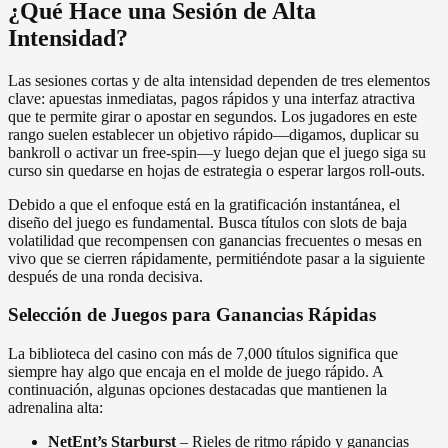
¿Qué Hace una Sesión de Alta
Intensidad?
Las sesiones cortas y de alta intensidad dependen de tres elementos
clave: apuestas inmediatas, pagos rápidos y una interfaz atractiva
que te permite girar o apostar en segundos. Los jugadores en este
rango suelen establecer un objetivo rápido—digamos, duplicar su
bankroll o activar un free‑spin—y luego dejan que el juego siga su
curso sin quedarse en hojas de estrategia o esperar largos roll-outs.
Debido a que el enfoque está en la gratificación instantánea, el
diseño del juego es fundamental. Busca títulos con slots de baja
volatilidad que recompensen con ganancias frecuentes o mesas en
vivo que se cierren rápidamente, permitiéndote pasar a la siguiente
después de una ronda decisiva.
Selección de Juegos para Ganancias Rápidas
La biblioteca del casino con más de 7,000 títulos significa que
siempre hay algo que encaja en el molde de juego rápido. A
continuación, algunas opciones destacadas que mantienen la
adrenalina alta:
NetEnt’s Starburst
– Rieles de ritmo rápido y ganancias