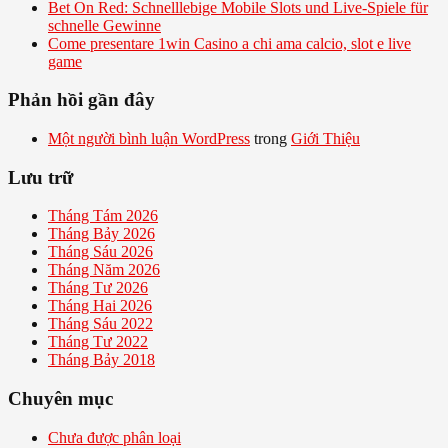
Bet On Red: Schnelllebige Mobile Slots und Live-Spiele für
schnelle Gewinne
Come presentare 1win Casino a chi ama calcio, slot e live
game
Phản hồi gần đây
Một người bình luận WordPress
trong
Giới Thiệu
Lưu trữ
Tháng Tám 2026
Tháng Bảy 2026
Tháng Sáu 2026
Tháng Năm 2026
Tháng Tư 2026
Tháng Hai 2026
Tháng Sáu 2022
Tháng Tư 2022
Tháng Bảy 2018
Chuyên mục
Chưa được phân loại