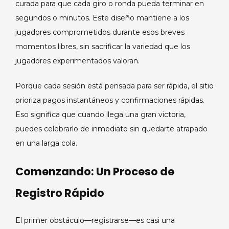
curada para que cada giro o ronda pueda terminar en
segundos o minutos. Este diseño mantiene a los
jugadores comprometidos durante esos breves
momentos libres, sin sacrificar la variedad que los
jugadores experimentados valoran.
Porque cada sesión está pensada para ser rápida, el sitio
prioriza pagos instantáneos y confirmaciones rápidas.
Eso significa que cuando llega una gran victoria,
puedes celebrarlo de inmediato sin quedarte atrapado
en una larga cola.
Comenzando: Un Proceso de
Registro Rápido
El primer obstáculo—registrarse—es casi una