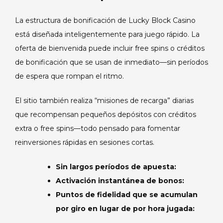
La estructura de bonificación de Lucky Block Casino
está diseñada inteligentemente para juego rápido. La
oferta de bienvenida puede incluir free spins o créditos
de bonificación que se usan de inmediato—sin períodos
de espera que rompan el ritmo.
El sitio también realiza “misiones de recarga” diarias
que recompensan pequeños depósitos con créditos
extra o free spins—todo pensado para fomentar
reinversiones rápidas en sesiones cortas.
Sin largos períodos de apuesta:
Activación instantánea de bonos:
Puntos de fidelidad que se acumulan
por giro en lugar de por hora jugada: