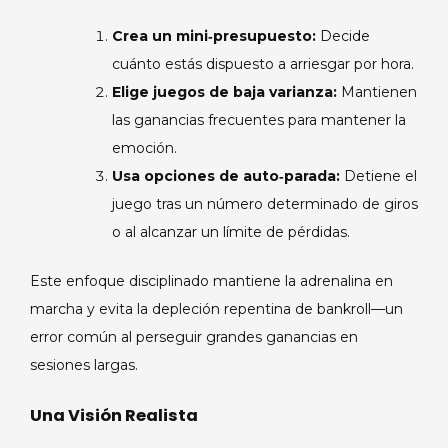
Crea un mini‑presupuesto:
Decide
cuánto estás dispuesto a arriesgar por hora.
Elige juegos de baja varianza:
Mantienen
las ganancias frecuentes para mantener la
emoción.
Usa opciones de auto‑parada:
Detiene el
juego tras un número determinado de giros
o al alcanzar un límite de pérdidas.
Este enfoque disciplinado mantiene la adrenalina en
marcha y evita la depleción repentina de bankroll—un
error común al perseguir grandes ganancias en
sesiones largas.
Una Visión Realista