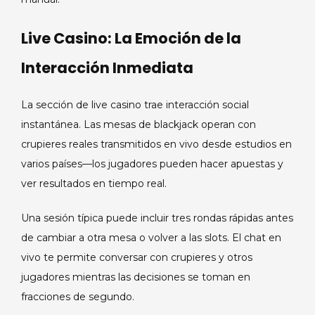
Live Casino: La Emoción de la
Interacción Inmediata
La sección de live casino trae interacción social
instantánea. Las mesas de blackjack operan con
crupieres reales transmitidos en vivo desde estudios en
varios países—los jugadores pueden hacer apuestas y
ver resultados en tiempo real.
Una sesión típica puede incluir tres rondas rápidas antes
de cambiar a otra mesa o volver a las slots. El chat en
vivo te permite conversar con crupieres y otros
jugadores mientras las decisiones se toman en
fracciones de segundo.