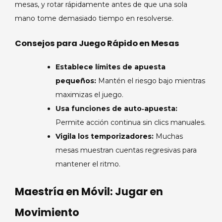
mesas, y rotar rápidamente antes de que una sola
mano tome demasiado tiempo en resolverse.
Consejos para Juego Rápido en Mesas
Establece límites de apuesta
pequeños:
Mantén el riesgo bajo mientras
maximizas el juego.
Usa funciones de auto‑apuesta:
Permite acción continua sin clics manuales.
Vigila los temporizadores:
Muchas
mesas muestran cuentas regresivas para
mantener el ritmo.
Maestría en Móvil: Jugar en
Movimiento