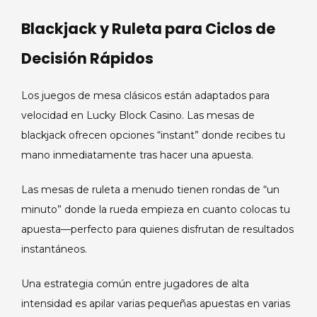
Blackjack y Ruleta para Ciclos de
Decisión Rápidos
Los juegos de mesa clásicos están adaptados para
velocidad en Lucky Block Casino. Las mesas de
blackjack ofrecen opciones “instant” donde recibes tu
mano inmediatamente tras hacer una apuesta.
Las mesas de ruleta a menudo tienen rondas de “un
minuto” donde la rueda empieza en cuanto colocas tu
apuesta—perfecto para quienes disfrutan de resultados
instantáneos.
Una estrategia común entre jugadores de alta
intensidad es apilar varias pequeñas apuestas en varias