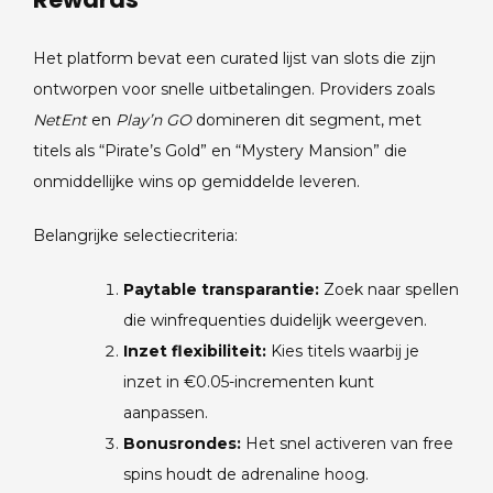
Het platform bevat een curated lijst van slots die zijn
ontworpen voor snelle uitbetalingen. Providers zoals
NetEnt
en
Play’n GO
domineren dit segment, met
titels als “Pirate’s Gold” en “Mystery Mansion” die
onmiddellijke wins op gemiddelde leveren.
Belangrijke selectiecriteria:
Paytable transparantie:
Zoek naar spellen
die winfrequenties duidelijk weergeven.
Inzet flexibiliteit:
Kies titels waarbij je
inzet in €0.05-incrementen kunt
aanpassen.
Bonusrondes:
Het snel activeren van free
spins houdt de adrenaline hoog.