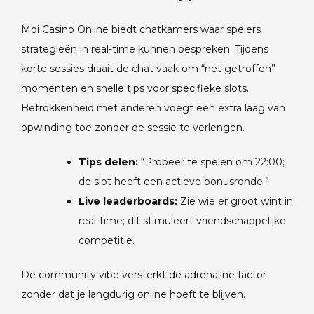
Moi Casino Online biedt chatkamers waar spelers
strategieën in real-time kunnen bespreken. Tijdens
korte sessies draait de chat vaak om “net getroffen”
momenten en snelle tips voor specifieke slots.
Betrokkenheid met anderen voegt een extra laag van
opwinding toe zonder de sessie te verlengen.
Tips delen:
“Probeer te spelen om 22:00;
de slot heeft een actieve bonusronde.”
Live leaderboards:
Zie wie er groot wint in
real-time; dit stimuleert vriendschappelijke
competitie.
De community vibe versterkt de adrenaline factor
zonder dat je langdurig online hoeft te blijven.