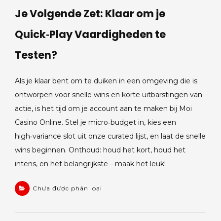
Je Volgende Zet: Klaar om je
Quick‑Play Vaardigheden te
Testen?
Als je klaar bent om te duiken in een omgeving die is
ontworpen voor snelle wins en korte uitbarstingen van
actie, is het tijd om je account aan te maken bij Moi
Casino Online. Stel je micro‑budget in, kies een
high‑variance slot uit onze curated lijst, en laat de snelle
wins beginnen. Onthoud: houd het kort, houd het
intens, en het belangrijkste—maak het leuk!
Chưa được phân loại