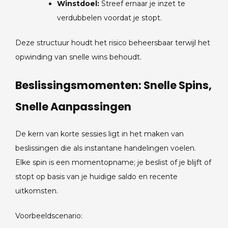
Winstdoel:
Streef ernaar je inzet te
verdubbelen voordat je stopt.
Deze structuur houdt het risico beheersbaar terwijl het
opwinding van snelle wins behoudt.
Beslissingsmomenten: Snelle Spins,
Snelle Aanpassingen
De kern van korte sessies ligt in het maken van
beslissingen die als instantane handelingen voelen.
Elke spin is een momentopname; je beslist of je blijft of
stopt op basis van je huidige saldo en recente
uitkomsten.
Voorbeeldscenario: