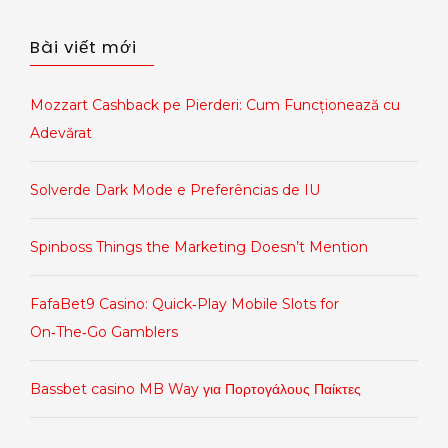
cho:
Bài viết mới
Mozzart Cashback pe Pierderi: Cum Funcționează cu
Adevărat
Solverde Dark Mode e Preferências de IU
Spinboss Things the Marketing Doesn’t Mention
FafaBet9 Casino: Quick‑Play Mobile Slots for
On‑The‑Go Gamblers
Bassbet casino MB Way για Πορτογάλους Παίκτες