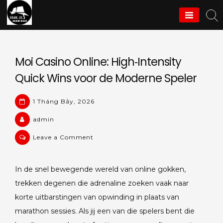
Skip
to
Thám Tử Nam Sao
content
Moi Casino Online: High‑Intensity
Quick Wins voor de Moderne Speler
1 Tháng Bảy, 2026
admin
on
Leave a Comment
Moi
Casino
In de snel bewegende wereld van online gokken,
Online:
trekken degenen die adrenaline zoeken vaak naar
High‑Intensity
Quick
korte uitbarstingen van opwinding in plaats van
Wins
marathon sessies. Als jij een van die spelers bent die
voor