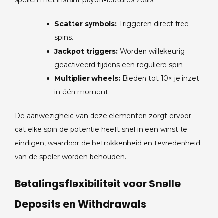
spellen met instant payoff‑features zoals:
Scatter symbols:
Triggeren direct free
spins.
Jackpot triggers:
Worden willekeurig
geactiveerd tijdens een reguliere spin.
Multiplier wheels:
Bieden tot 10× je inzet
in één moment.
De aanwezigheid van deze elementen zorgt ervoor
dat elke spin de potentie heeft snel in een winst te
eindigen, waardoor de betrokkenheid en tevredenheid
van de speler worden behouden.
Betalingsflexibiliteit voor Snelle
Deposits en Withdrawals