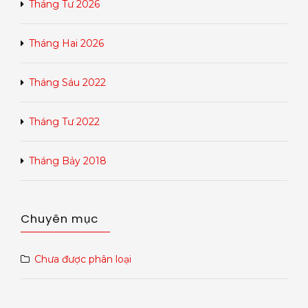
Tháng Tư 2026
Tháng Hai 2026
Tháng Sáu 2022
Tháng Tư 2022
Tháng Bảy 2018
Chuyên mục
Chưa được phân loại