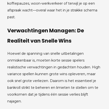
koffiepauzes, woon-werkverkeer of terwijl je op een
afspraak wacht—overal waar het in je strakke schema
past.
Verwachtingen Managen: De
Realiteit van Snelle Wins
Hoewel de spanning van snelle uitbetalingen
onmiskenbaar is, moeten korte sessie spelers
realistische verwachtingen in gedachten houden. High
variance spellen kunnen grote wins opleveren, maar
ook snel grote verliezen. Daarom is het essentieel je
bankroll strikt te beheren en limieten te stellen om te
voorkomen dat je tijdens één sessie verlies blijft
najagen.