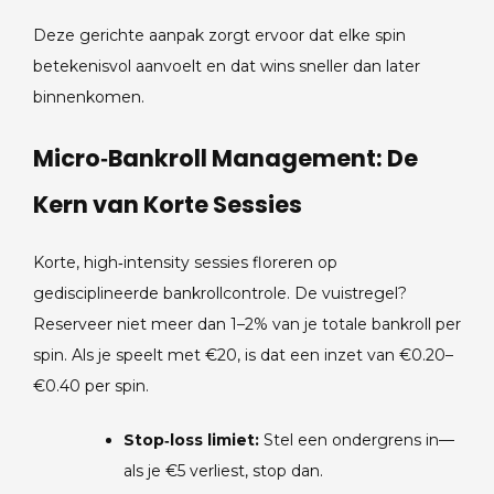
Deze gerichte aanpak zorgt ervoor dat elke spin
betekenisvol aanvoelt en dat wins sneller dan later
binnenkomen.
Micro‑Bankroll Management: De
Kern van Korte Sessies
Korte, high‑intensity sessies floreren op
gedisciplineerde bankrollcontrole. De vuistregel?
Reserveer niet meer dan 1–2% van je totale bankroll per
spin. Als je speelt met €20, is dat een inzet van €0.20–
€0.40 per spin.
Stop‑loss limiet:
Stel een ondergrens in—
als je €5 verliest, stop dan.