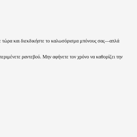
ίτε τώρα και διεκδικήστε το καλωσόρισμα μπόνους σας—απλά
 περιμένετε ραντεβού. Μην αφήνετε τον χρόνο να καθορίζει την