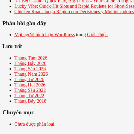
N1 Bet Casino: Quick Play, Big Thrills – Your Guide to High‑In
Lucky Vibe: Quick‑Hit Slots and Rapid Roulette for Short‑Sess
Chicken Road: Juego Rápido con Decisiones y Multiplicadores
Phản hồi gần đây
Một người bình luận WordPress
trong
Giới Thiệu
Lưu trữ
Tháng Tám 2026
Tháng Bảy 2026
Tháng Sáu 2026
Tháng Năm 2026
Tháng Tư 2026
Tháng Hai 2026
Tháng Sáu 2022
Tháng Tư 2022
Tháng Bảy 2018
Chuyên mục
Chưa được phân loại