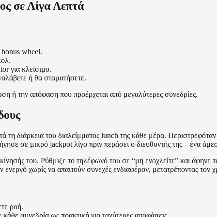
ος σε Λίγα Λεπτά
 bonus wheel.
κολ.
or για κλείσιμο.
ναλάβετε ή θα σταματήσετε.
ωση ή την απόφαση που προέρχεται από μεγαλύτερες συνεδρίες.
δους
ά τη διάρκεια του διαλείμματος lunch της κάθε μέρα. Περιστρεφόταν 
ήγησε σε μικρό jackpot λίγο πριν περάσει ο διευθυντής της—ένα άμεσ
ακίνησής του. Ρύθμιζε το τηλέφωνό του σε “μη ενοχλείτε” και άφηνε τ
 ενεργό χωρίς να απαιτούν συνεχές ενδιαφέρον, μετατρέποντας τον χ
ετε ροή.
κάθε συνεδρία ως πρακτική για ταχύτερες αποφάσεις.