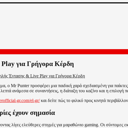
 Play για Γρήγορα Κέρδη
ηλής Έντασης & Live Play για Γρήγορα Κέρδη
ισμα, ο Mr Punter προσφέρει μια παιδική χαρά σχεδιασμένη για παίκτ
α λεπτά ανάμεσα σε συναντήσεις, η διάταξη του καζίνο και η επιλογή 
erofficial-gr.com/el-gr/
και δείτε πώς το φιλικό προς κινητά περιβάλλο
ρίες έχουν σημασία
νοντας λίγες ελεύθερες στιγμές για μαραθώνιο gaming. Οι σύντομες 