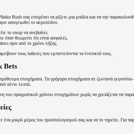
Το Plinko Rush σας επιτρέπει να ρίξετε μια μπάλα και να την παρακολ
 πριν απογειωθεί το αεροπλάνο.
ίτε το σκορ να ανεβαίνει.
ε όταν θεωρείτε ότι είναι ασφαλές.
άσει πριν από το χρόνο λήξης.
μείβουν τους παίκτες που εμπιστεύονται τα ένστικτά τους.
k Bets
οπρόθεσμα στοιχήματα. Τα γρήγορα στοιχήματα σε ζωντανά γεγονότ
από πέντε λεπτά.
ίνη του πραγματικού χρόνου στοιχημάτων χωρίς να χρειάζεται να παρ
είες
ε ένα μικρό μέρος του προϋπολογισμού σας και να το τηρείτε. Για πα