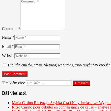
Comment *
Name *
Email *
Website
Lưu tên của tôi, email, và trang web trong trình duyệt này cho lần 
Tìm kiếm cho:
Bài viết mới
Mafia Casino Recenzja: Szybka Gra i Natychmiastowe Wygra
Ritzo Casino pour débuter en connaissance de cause – analyse p