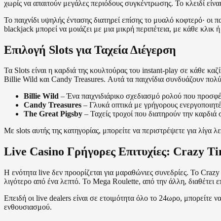
χωρίς να απαιτούν μεγάλες περιόδους συγκέντρωσης. Το κλειδί είνα
Το παιχνίδι υψηλής έντασης διατηρεί επίσης το μυαλό κοφτερό· οι 
blackjack μπορεί να μοιάζει με μια μικρή περιπέτεια, με κάθε κλικ ή
Επιλογή Slots για Ταχεία Διέγερση
Τα Slots είναι η καρδιά της κουλτούρας του instant‑play σε κάθε κ
Billie Wild και Candy Treasures. Αυτά τα παιχνίδια συνδυάζουν π
Billie Wild
– Ένα παιχνιδιάρικο σχεδιασμό ρολού που προσφέ
Candy Treasures
– Γλυκά οπτικά με γρήγορους ενεργοποιητέ
The Great Pigsby
– Ταχείς τροχοί που διατηρούν την καρδιά 
Με slots αυτής της κατηγορίας, μπορείτε να περιστρέψετε για λίγα 
Live Casino Γρήγορες Επιτυχίες: Crazy T
Η ενότητα live δεν προορίζεται για μαραθώνιες συνεδρίες. Το Cra
λιγότερο από ένα λεπτό. Το Mega Roulette, από την άλλη, διαθέτει
Επειδή οι live dealers είναι σε ετοιμότητα όλο το 24ωρο, μπορείτε
ενθουσιασμού.