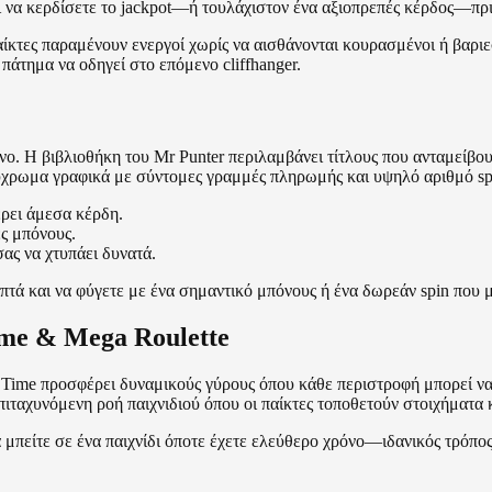
ι να κερδίσετε το jackpot—ή τουλάχιστον ένα αξιοπρεπές κέρδος—πρι
παίκτες παραμένουν ενεργοί χωρίς να αισθάνονται κουρασμένοι ή βαρι
 πάτημα να οδηγεί στο επόμενο cliffhanger.
αζίνο. Η βιβλιοθήκη του Mr Punter περιλαμβάνει τίτλους που ανταμεί
ολύχρωμα γραφικά με σύντομες γραμμές πληρωμής και υψηλό αριθμό sp
ρει άμεσα κέρδη.
ς μπόνους.
σας να χτυπάει δυνατά.
λεπτά και να φύγετε με ένα σημαντικό μπόνους ή ένα δωρεάν spin που 
ime & Mega Roulette
zy Time προσφέρει δυναμικούς γύρους όπου κάθε περιστροφή μπορεί ν
 επιταχυνόμενη ροή παιχνιδιού όπου οι παίκτες τοποθετούν στοιχήματ
 να μπείτε σε ένα παιχνίδι όποτε έχετε ελεύθερο χρόνο—ιδανικός τρό