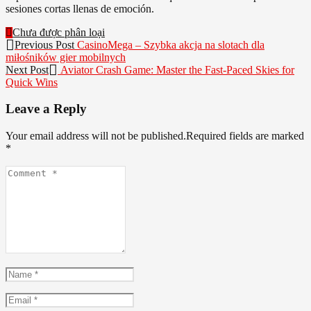
sesiones cortas llenas de emoción.
Chưa được phân loại
Điều
Previous
Previous Post
CasinoMega – Szybka akcja na slotach dla
post:
miłośników gier mobilnych
hướng
Next
Next Post
Aviator Crash Game: Master the Fast‑Paced Skies for
bài
post:
Quick Wins
viết
Leave a Reply
Your email address will not be published.Required fields are marked
*
Comment
*
Name
*
Email
*