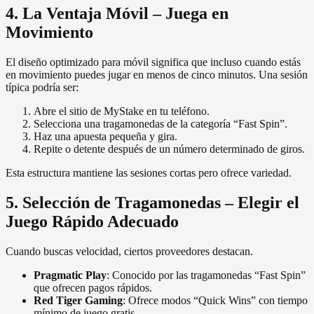
4. La Ventaja Móvil – Juega en
Movimiento
El diseño optimizado para móvil significa que incluso cuando estás
en movimiento puedes jugar en menos de cinco minutos. Una sesión
típica podría ser:
Abre el sitio de MyStake en tu teléfono.
Selecciona una tragamonedas de la categoría “Fast Spin”.
Haz una apuesta pequeña y gira.
Repite o detente después de un número determinado de giros.
Esta estructura mantiene las sesiones cortas pero ofrece variedad.
5. Selección de Tragamonedas – Elegir el
Juego Rápido Adecuado
Cuando buscas velocidad, ciertos proveedores destacan.
Pragmatic Play
: Conocido por las tragamonedas “Fast Spin”
que ofrecen pagos rápidos.
Red Tiger Gaming
: Ofrece modos “Quick Wins” con tiempo
mínimo de juego gratis.