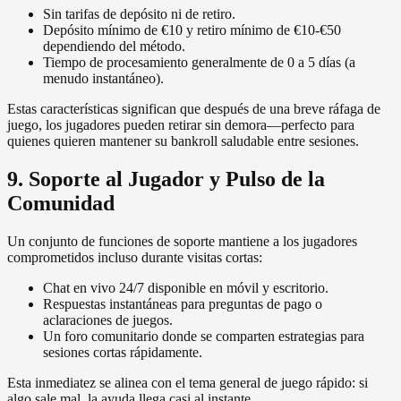
Sin tarifas de depósito ni de retiro.
Depósito mínimo de €10 y retiro mínimo de €10-€50
dependiendo del método.
Tiempo de procesamiento generalmente de 0 a 5 días (a
menudo instantáneo).
Estas características significan que después de una breve ráfaga de
juego, los jugadores pueden retirar sin demora—perfecto para
quienes quieren mantener su bankroll saludable entre sesiones.
9. Soporte al Jugador y Pulso de la
Comunidad
Un conjunto de funciones de soporte mantiene a los jugadores
comprometidos incluso durante visitas cortas:
Chat en vivo 24/7 disponible en móvil y escritorio.
Respuestas instantáneas para preguntas de pago o
aclaraciones de juegos.
Un foro comunitario donde se comparten estrategias para
sesiones cortas rápidamente.
Esta inmediatez se alinea con el tema general de juego rápido: si
algo sale mal, la ayuda llega casi al instante.