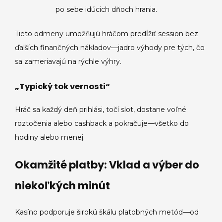
po sebe idúcich dňoch hrania.
Tieto odmeny umožňujú hráčom predĺžiť session bez
ďalších finančných nákladov—jadro výhody pre tých, čo
sa zameriavajú na rýchle výhry.
„Typický tok vernosti“
Hráč sa každý deň prihlási, točí slot, dostane voľné
roztočenia alebo cashback a pokračuje—všetko do
hodiny alebo menej.
Okamžité platby: Vklad a výber do
niekoľkých minút
Kasíno podporuje širokú škálu platobných metód—od