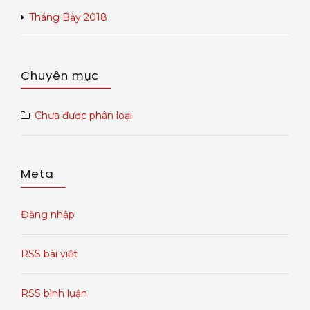
Tháng Bảy 2018
Chuyên mục
Chưa được phân loại
Meta
Đăng nhập
RSS bài viết
RSS bình luận