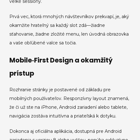
veľké sessiony.
na
cestách
Prvá vec, ktorá mnohých návštevníkov prekvapí, je, aký
okamžite hrateľný sa každý slot zdá—žiadne
sťahovanie, žiadne zložité menu, len úvodná obrazovka
a vaše obľúbené valce sa točia.
Mobile‑First Design a okamžitý
prístup
Rozhranie stránky je postavené od základu pre
mobilných používateľov. Responzívny layout znamená,
že či už ste na iPhone, Android zariadení alebo tablete,
navigácia zostáva intuitívna a priateľská k dotyku.
Dokonca aj oficiálna aplikácia, dostupná pre Android