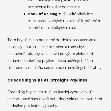
ktoré aktivujú multiplikátory a voľné
roztočenia bez dlhého čakania.
Book of Ra Magic
: Klasické vibrácie s
možnosťou voľných roztočení, ktoré môžu
skončiť do niekoľkých minút.
Tieto hry sú často doplnené štedrými nastaveniami
autoplay—automatické roztočenia môžu byť
nastavené tak, aby sa zastavili po výhre alebo keď
zasiahne konkrétna payline—čo umožňuje hráčom
sústrediť sa na ďalšiu session bez manuálnych zásahov.
Cascading Wins vs. Straight Paylines
Cascading hry sa resetujú po každej výhre, dávajúc
hráčom nové šance v rámci jednej sekvencie roztočení
—ideálne pre krátke výbuchy.