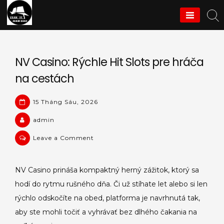
Skip
to
Thám Tử Nam Sao
content
NV Casino: Rýchle Hit Slots pre hráča
na cestách
15 Tháng Sáu, 2026
admin
on
Leave a Comment
NV
Casino:
NV Casino prináša kompaktný herný zážitok, ktorý sa
Rýchle
hodí do rytmu rušného dňa. Či už stíhate let alebo si len
Hit
Slots
rýchlo odskočíte na obed, platforma je navrhnutá tak,
pre
aby ste mohli točiť a vyhrávať bez dlhého čakania na
hráča