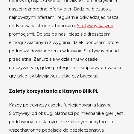
depozytu, dajac Ci wiecej mozliwosci do odkrywania
naszej roznorodnej oferty gier. Badz na biezaco z
najnowszymi ofertami, regularnie odwiedzajac nasza
dedykowana strone z bonusami
Slottyway kasyno
i
promocjami. Dolacz do nas i ciesz sie dreszczem
emocji zwiazanym z wygrana, dzieki bonusom, ktore
podnosza doswiadczenia w kasynie Slottyway ponad
przecietne. Zanurz sie w dzialaniu w czasie
rzeczywistym, gdzie profesjonalni krupierzy prowadza
gry takie jak blackjack, ruletka czy baccarat.
Zalety korzystania z Kasyno Blik PL
Kazdy pojedynczy aspekt funkcjonowania kasyna
Slottyway, od obslugi platnosci po mechanike gier, jest
poddawany regularnym, niezaleznym audytom. To
wszechstronne podejscie do bezpieczenstwa