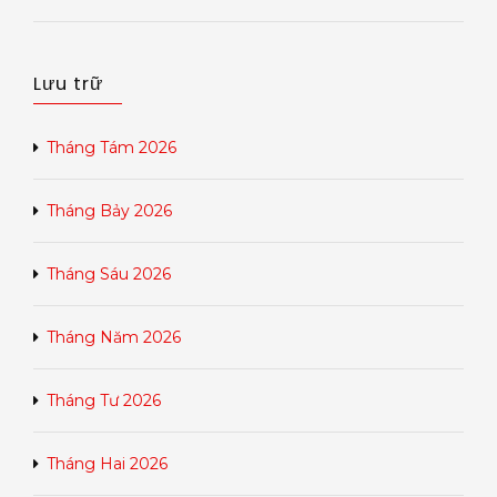
Lưu trữ
Tháng Tám 2026
Tháng Bảy 2026
Tháng Sáu 2026
Tháng Năm 2026
Tháng Tư 2026
Tháng Hai 2026