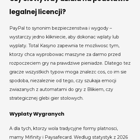
legalnej licencji?
PayPal to synonim bezpieczenstwa i wygody –
wystarczy jedno klikniecie, aby dokonac wplaty lub
wyplaty. Total Kasyno zapewnia te mozliwosc tym,
ktorzy chca wyprobowac maszyne za darmo przed
rozpoczeciem gry na prawdziwe pieniadze. Dlatego tez
gracze wszystkich typow moga znalezc cos, co im sie
spodoba, niezaleznie od tego, czy szukaja emocji
zwiazanych z automatami do gry z Blikiem, czy
strategicznej glebi gier stolowych.
Wyplaty Wygranych
A dla tych, ktorzy wola tradycyjne formy platnosci,
mamy Mifinity i Paysafecard. Wedlug statystyk z 2026