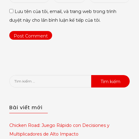
*
*
Lưu tên của tôi, email, và trang web trong trình
duyệt này cho lần bình luận kế tiếp của tôi.
Tìm
kiếm
cho:
Bài viết mới
Chicken Road: Juego Rápido con Decisiones y
Multiplicadores de Alto Impacto