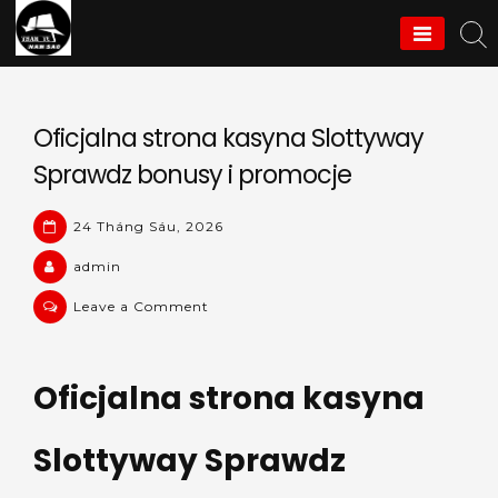
Skip
to
Thám Tử Nam Sao
content
Oficjalna strona kasyna Slottyway
Sprawdz bonusy i promocje
24 Tháng Sáu, 2026
admin
on
Leave a Comment
Oficjalna
strona
kasyna
Oficjalna strona kasyna
Slottyway
Sprawdz
Slottyway Sprawdz
bonusy
i