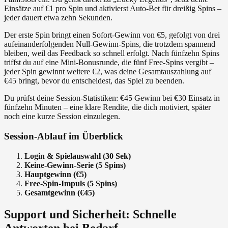
Einsätze auf €1 pro Spin und aktivierst Auto‑Bet für dreißig Spins –
jeder dauert etwa zehn Sekunden.
Der erste Spin bringt einen Sofort‑Gewinn von €5, gefolgt von drei
aufeinanderfolgenden Null‑Gewinn‑Spins, die trotzdem spannend
bleiben, weil das Feedback so schnell erfolgt. Nach fünfzehn Spins
triffst du auf eine Mini‑Bonusrunde, die fünf Free‑Spins vergibt –
jeder Spin gewinnt weitere €2, was deine Gesamtauszahlung auf
€45 bringt, bevor du entscheidest, das Spiel zu beenden.
Du prüfst deine Session‑Statistiken: €45 Gewinn bei €30 Einsatz in
fünfzehn Minuten – eine klare Rendite, die dich motiviert, später
noch eine kurze Session einzulegen.
Session‑Ablauf im Überblick
Login & Spielauswahl (30 Sek)
Keine‑Gewinn‑Serie (5 Spins)
Hauptgewinn (€5)
Free‑Spin‑Impuls (5 Spins)
Gesamtgewinn (€45)
Support und Sicherheit: Schnelle
Antworten bei Bedarf