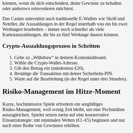
können, wenn du dich entscheidest, deine Gewinne zu behalten
oder anderswo reinvestieren möchtest.
Das Casino unterstützt auch traditionelle E‑Wallets wie Skrill und
Neteller, die Auszahlungen in der Regel innerhalb von ein bis zwei
Werktagen bearbeiten – immer noch schneller als viele
Kartenauszahlungen, die bis zu fünf Werktage dauern können.
Crypto‑Auszahlungsprozess in Schritten
Gehe zu „Withdraw“ in deinem Kontodashboard.
Wähle die Crypto‑Wallet‑Adresse.
Gib den Betrag ein (mindestens €20).
Bestätige die Transaktion mit deiner Sicherheits‑PIN.
Warte auf die Bearbeitung (in der Regel unter drei Stunden).
Risiko‑Management im Hitze‑Moment
Kurze, hochintensive Spiele erfordern ein sorgfältiges
Risiko‑Management, weil wenig Zeit bleibt, um eine Pechsträhne
auszugleichen. Spieler setzen meist auf eine konservative
Einsatzstrategie: mit minimalen Wetten (€1–€5) beginnen und nur
nach einer Reihe von Gewinnen erhöhen.