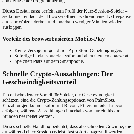
dank effizienter Programmierung.
Dieses Design passt perfekt zum Profil der Kurz‑Session‑Spieler –
sie können einfach den Browser öffnen, während einer Kaffeepause
ein paar Walzen drehen und innerhalb weniger Minuten wieder
ausloggen.
Vorteile des browserbasierten Mobile‑Play
Keine Verzögerungen durch App‑Store‑Genehmigungen.
Sofortige Updates werden sofort auf allen Geräten angezeigt.
Speichert Platz auf dem Smartphone.
Schnelle Crypto‑Auszahlungen: Der
Geschwindigkeitsvorteil
Ein entscheidender Vorteil für Spieler, die Geschwindigkeit
schätzen, sind die Crypto‑Zahlungsoptionen von PalmSlots.
Einzahlungen können sofort mit Bitcoin, Ethereum oder Litecoin
erfolgen, während Auszahlungen innerhalb von nur ein bis drei
Stunden bearbeitet werden.
Dieses schnelle Handling bedeutet, dass alle schnellen Gewinne, die
du während einer Session erzielst, fast sofort ausgezahlt werden