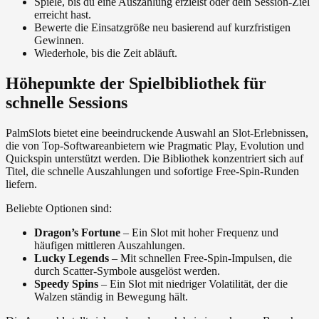
Spiele, bis du eine Auszahlung erzielst oder dein Session-Ziel
erreicht hast.
Bewerte die Einsatzgröße neu basierend auf kurzfristigen
Gewinnen.
Wiederhole, bis die Zeit abläuft.
Höhepunkte der Spielbibliothek für
schnelle Sessions
PalmSlots bietet eine beeindruckende Auswahl an Slot‑Erlebnissen,
die von Top‑Softwareanbietern wie Pragmatic Play, Evolution und
Quickspin unterstützt werden. Die Bibliothek konzentriert sich auf
Titel, die schnelle Auszahlungen und sofortige Free‑Spin‑Runden
liefern.
Beliebte Optionen sind:
Dragon’s Fortune
– Ein Slot mit hoher Frequenz und
häufigen mittleren Auszahlungen.
Lucky Legends
– Mit schnellen Free‑Spin‑Impulsen, die
durch Scatter‑Symbole ausgelöst werden.
Speedy Spins
– Ein Slot mit niedriger Volatilität, der die
Walzen ständig in Bewegung hält.