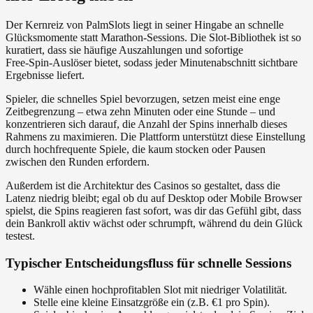
Der Kernreiz von PalmSlots liegt in seiner Hingabe an schnelle
Glücksmomente statt Marathon‑Sessions. Die Slot‑Bibliothek ist so
kuratiert, dass sie häufige Auszahlungen und sofortige
Free‑Spin‑Auslöser bietet, sodass jeder Minutenabschnitt sichtbare
Ergebnisse liefert.
Spieler, die schnelles Spiel bevorzugen, setzen meist eine enge
Zeitbegrenzung – etwa zehn Minuten oder eine Stunde – und
konzentrieren sich darauf, die Anzahl der Spins innerhalb dieses
Rahmens zu maximieren. Die Plattform unterstützt diese Einstellung
durch hochfrequente Spiele, die kaum stocken oder Pausen
zwischen den Runden erfordern.
Außerdem ist die Architektur des Casinos so gestaltet, dass die
Latenz niedrig bleibt; egal ob du auf Desktop oder Mobile Browser
spielst, die Spins reagieren fast sofort, was dir das Gefühl gibt, dass
dein Bankroll aktiv wächst oder schrumpft, während du dein Glück
testest.
Typischer Entscheidungsfluss für schnelle Sessions
Wähle einen hochprofitablen Slot mit niedriger Volatilität.
Stelle eine kleine Einsatzgröße ein (z.B. €1 pro Spin).