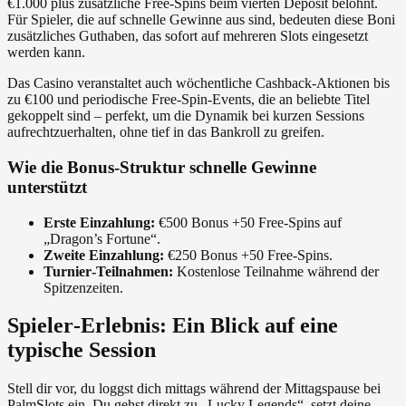
€1.000 plus zusätzliche Free‑Spins beim vierten Deposit belohnt.
Für Spieler, die auf schnelle Gewinne aus sind, bedeuten diese Boni
zusätzliches Guthaben, das sofort auf mehreren Slots eingesetzt
werden kann.
Das Casino veranstaltet auch wöchentliche Cashback‑Aktionen bis
zu €100 und periodische Free‑Spin‑Events, die an beliebte Titel
gekoppelt sind – perfekt, um die Dynamik bei kurzen Sessions
aufrechtzuerhalten, ohne tief in das Bankroll zu greifen.
Wie die Bonus‑Struktur schnelle Gewinne
unterstützt
Erste Einzahlung:
€500 Bonus +50 Free‑Spins auf
„Dragon’s Fortune“.
Zweite Einzahlung:
€250 Bonus +50 Free‑Spins.
Turnier‑Teilnahmen:
Kostenlose Teilnahme während der
Spitzenzeiten.
Spieler‑Erlebnis: Ein Blick auf eine
typische Session
Stell dir vor, du loggst dich mittags während der Mittagspause bei
PalmSlots ein. Du gehst direkt zu „Lucky Legends“, setzt deine