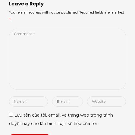
Leave a Reply
Your email address will not be published.Required fields are marked
*
Comment
*
Name
Email
Website
*
*
Lưu tên của tôi, email, và trang web trong trình
duyệt này cho lần bình luận kế tiếp của tôi.