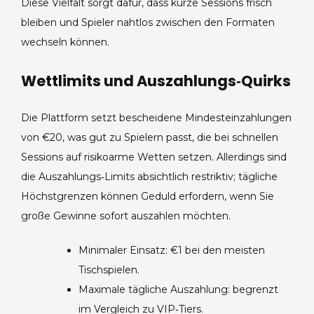
Diese Vielfalt sorgt dafür, dass kurze Sessions frisch
bleiben und Spieler nahtlos zwischen den Formaten
wechseln können.
Wettlimits und Auszahlungs‑Quirks
Die Plattform setzt bescheidene Mindesteinzahlungen
von €20, was gut zu Spielern passt, die bei schnellen
Sessions auf risikoarme Wetten setzen. Allerdings sind
die Auszahlungs‑Limits absichtlich restriktiv; tägliche
Höchstgrenzen können Geduld erfordern, wenn Sie
große Gewinne sofort auszahlen möchten.
Minimaler Einsatz: €1 bei den meisten
Tischspielen.
Maximale tägliche Auszahlung: begrenzt
im Vergleich zu VIP‑Tiers.