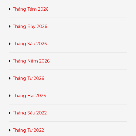
Tháng Tám 2026
Tháng Bảy 2026
Tháng Sáu 2026
Tháng Năm 2026
Tháng Tư 2026
Tháng Hai 2026
Tháng Sáu 2022
Tháng Tư 2022