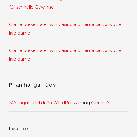
für schnelle Gewinne
Come presentare 1win Casino a chi ama calcio, slot e
live game
Come presentare 1win Casino a chi ama calcio, slot e
live game
Phản hồi gần đây
Một người bình luận WordPress
trong
Giới Thiệu
Lưu trữ