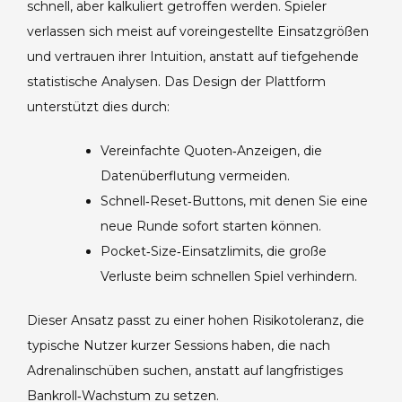
schnell, aber kalkuliert getroffen werden. Spieler
verlassen sich meist auf voreingestellte Einsatzgrößen
und vertrauen ihrer Intuition, anstatt auf tiefgehende
statistische Analysen. Das Design der Plattform
unterstützt dies durch:
Vereinfachte Quoten‑Anzeigen, die
Datenüberflutung vermeiden.
Schnell‑Reset‑Buttons, mit denen Sie eine
neue Runde sofort starten können.
Pocket‑Size‑Einsatzlimits, die große
Verluste beim schnellen Spiel verhindern.
Dieser Ansatz passt zu einer hohen Risikotoleranz, die
typische Nutzer kurzer Sessions haben, die nach
Adrenalinschüben suchen, anstatt auf langfristiges
Bankroll‑Wachstum zu setzen.