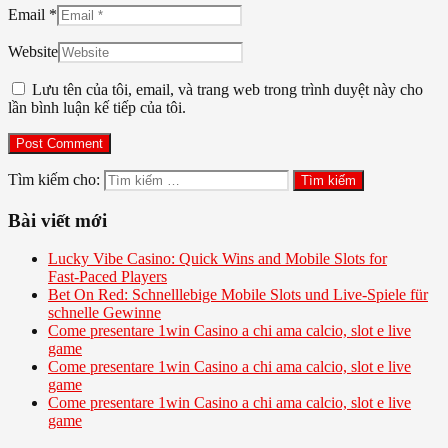
Email *
Website
Lưu tên của tôi, email, và trang web trong trình duyệt này cho
lần bình luận kế tiếp của tôi.
Tìm kiếm cho:
Bài viết mới
Lucky Vibe Casino: Quick Wins and Mobile Slots for
Fast‑Paced Players
Bet On Red: Schnelllebige Mobile Slots und Live-Spiele für
schnelle Gewinne
Come presentare 1win Casino a chi ama calcio, slot e live
game
Come presentare 1win Casino a chi ama calcio, slot e live
game
Come presentare 1win Casino a chi ama calcio, slot e live
game