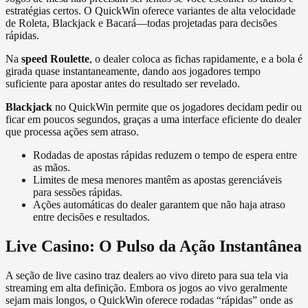
estratégias certos. O QuickWin oferece variantes de alta velocidade
de Roleta, Blackjack e Bacará—todas projetadas para decisões
rápidas.
Na
speed Roulette
, o dealer coloca as fichas rapidamente, e a bola é
girada quase instantaneamente, dando aos jogadores tempo
suficiente para apostar antes do resultado ser revelado.
Blackjack
no QuickWin permite que os jogadores decidam pedir ou
ficar em poucos segundos, graças a uma interface eficiente do dealer
que processa ações sem atraso.
Rodadas de apostas rápidas reduzem o tempo de espera entre
as mãos.
Limites de mesa menores mantêm as apostas gerenciáveis
para sessões rápidas.
Ações automáticas do dealer garantem que não haja atraso
entre decisões e resultados.
Live Casino: O Pulso da Ação Instantânea
A seção de live casino traz dealers ao vivo direto para sua tela via
streaming em alta definição. Embora os jogos ao vivo geralmente
sejam mais longos, o QuickWin oferece rodadas “rápidas” onde as