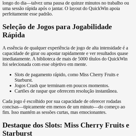
longo do dia—talvez uma pausa de quinze minutos no trabalho ou
uma sessão rápida após o jantar. O layout do QuickWin apoia
perfeitamente esse padrão.
Seleção de Jogos para Jogabilidade
Rápida
A essência de qualquer experiência de jogo de alta intensidade é a
capacidade de girar ou apostar rapidamente e ver resultados quase
imediatamente. A biblioteca de mais de 5000 títulos do QuickWin
foi selecionada com esse objetivo em mente.
Slots de pagamento rápido, como Miss Cherry Fruits e
Starburst.
Jogos Crash que terminam em poucos momentos.
Cartões de raspar que oferecem resolução instantânea.
Cada jogo é escolhido por sua capacidade de oferecer rodadas
concisas—tipicamente em menos de um minuto—do começo ao
fim. Isso mantém as sessões curtas, mas emocionantes.
Destaque dos Slots: Miss Cherry Fruits e
Starburst