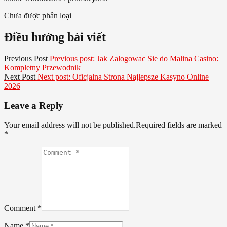
Chưa được phân loại
Điều hướng bài viết
Previous Post
Previous post:
Jak Zalogowac Sie do Malina Casino:
Kompletny Przewodnik
Next Post
Next post:
Oficjalna Strona Najlepsze Kasyno Online
2026
Leave a Reply
Your email address will not be published.Required fields are marked
*
Comment *
Name *