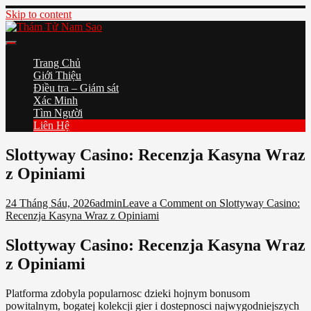
Skip to content
Thám Tử Nam Sao
Chuyên Nghiệp – Bảo Mật – Uy Tín
Trang Chủ
Giới Thiệu
Điều tra – Giám sát
Xác Minh
Tìm Người
Liên Hệ
Slottyway Casino: Recenzja Kasyna Wraz
z Opiniami
24 Tháng Sáu, 2026
admin
Leave a Comment
on Slottyway Casino:
Recenzja Kasyna Wraz z Opiniami
Slottyway Casino: Recenzja Kasyna Wraz
z Opiniami
Platforma zdobyla popularnosc dzieki hojnym bonusom
powitalnym, bogatej kolekcji gier i dostepnosci najwygodniejszych