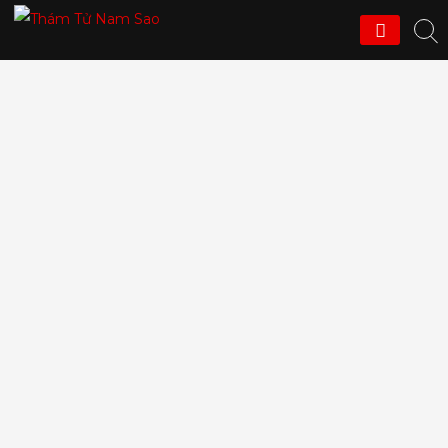
Skip
Thám Tử Nam Sao
to
content
test123123
13 Tháng Sáu, 2026
admin
on
Leave a Comment
test123123
test123123
Chưa được phân loại
Previous Post
Điều