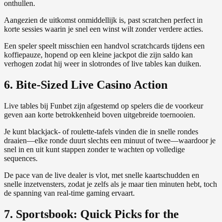
onthullen.
Aangezien de uitkomst onmiddellijk is, past scratchen perfect in
korte sessies waarin je snel een winst wilt zonder verdere acties.
Een speler speelt misschien een handvol scratchcards tijdens een
koffiepauze, hopend op een kleine jackpot die zijn saldo kan
verhogen zodat hij weer in slotrondes of live tables kan duiken.
6. Bite‑Sized Live Casino Action
Live tables bij Funbet zijn afgestemd op spelers die de voorkeur
geven aan korte betrokkenheid boven uitgebreide toernooien.
Je kunt blackjack- of roulette‑tafels vinden die in snelle rondes
draaien—elke ronde duurt slechts een minuut of twee—waardoor je
snel in en uit kunt stappen zonder te wachten op volledige
sequences.
De pace van de live dealer is vlot, met snelle kaartschudden en
snelle inzetvensters, zodat je zelfs als je maar tien minuten hebt, toch
de spanning van real‑time gaming ervaart.
7. Sportsbook: Quick Picks for the