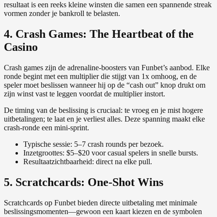
resultaat is een reeks kleine winsten die samen een spannende streak
vormen zonder je bankroll te belasten.
4. Crash Games: The Heartbeat of the
Casino
Crash games zijn de adrenaline‑boosters van Funbet’s aanbod. Elke
ronde begint met een multiplier die stijgt van 1x omhoog, en de
speler moet beslissen wanneer hij op de “cash out” knop drukt om
zijn winst vast te leggen voordat de multiplier instort.
De timing van de beslissing is cruciaal: te vroeg en je mist hogere
uitbetalingen; te laat en je verliest alles. Deze spanning maakt elke
crash‑ronde een mini‑sprint.
Typische sessie: 5–7 crash rounds per bezoek.
Inzetgroottes: $5–$20 voor casual spelers in snelle bursts.
Resultaatzichtbaarheid: direct na elke pull.
5. Scratchcards: One‑Shot Wins
Scratchcards op Funbet bieden directe uitbetaling met minimale
beslissingsmomenten—gewoon een kaart kiezen en de symbolen