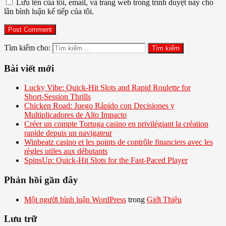
Lưu tên của tôi, email, và trang web trong trình duyệt này cho
lần bình luận kế tiếp của tôi.
Tìm kiếm cho:
Bài viết mới
Lucky Vibe: Quick‑Hit Slots and Rapid Roulette for
Short‑Session Thrills
Chicken Road: Juego Rápido con Decisiones y
Multiplicadores de Alto Impacto
Créer un compte Tortuga casino en privilégiant la création
rapide depuis un navigateur
Winbeatz casino et les points de contrôle financiers avec les
règles utiles aux débutants
SpinsUp: Quick‑Hit Slots for the Fast‑Paced Player
Phản hồi gần đây
Một người bình luận WordPress
trong
Giới Thiệu
Lưu trữ